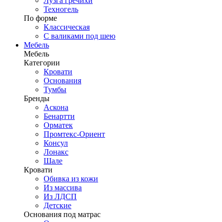
Лузга гречихи
Техногель
По форме
Классическая
С валиками под шею
Мебель
Мебель
Категории
Кровати
Основания
Тумбы
Бренды
Аскона
Бенартти
Орматек
Промтекс-Ориент
Консул
Лонакс
Шале
Кровати
Обивка из кожи
Из массива
Из ЛДСП
Детские
Основания под матрас