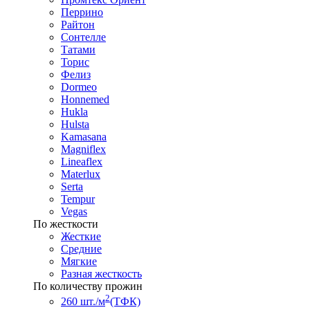
Перрино
Райтон
Сонтелле
Татами
Торис
Фелиз
Dormeo
Honnemed
Hukla
Hulsta
Kamasana
Magniflex
Lineaflex
Materlux
Serta
Tempur
Vegas
По жесткости
Жесткие
Средние
Мягкие
Разная жесткость
По количеству прожин
2
260 шт./м
(ТФК)