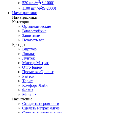
2
520 шт./м
(S-1000)
2
1100 шт./м
(S-2000)
Наматрасники
Наматрасники
Категории
Ортопедические
Влагостойкие
Защитные
Показать все
Бренды
Виртуоз
Лонакс
Лунтек
Мистер Матрас
Отто Байер
Промтекс-Ориент
Райтон
Торис
Комфорт Лайн
Фелиз
Materlux
Назначение
Сгладить неровности
Сделать матрас мягче
Сделать матрас жестче