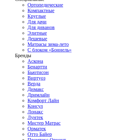
Ортопедические
Компактные
Круглые
Для дачи
Для диванов
Элитные
Дешевые
Матрасы зима-лето
С блоком «Боннель»
Бренды
Аскона
Бенартти
Бьютисон
Виртуоз
Верда
Димакс
Дримлайн
Комфорт Лайн
Консул
Лонакс
Лунтек
Мистер Матрас
Орматек
Отто Байер
Промтекс Ориент