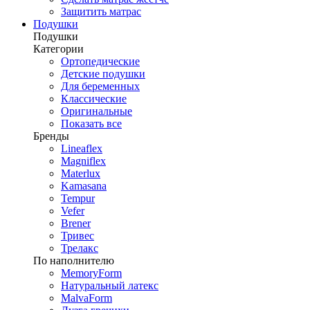
Защитить матрас
Подушки
Подушки
Категории
Ортопедические
Детские подушки
Для беременных
Классические
Оригинальные
Показать все
Бренды
Lineaflex
Magniflex
Materlux
Kamasana
Tempur
Vefer
Brener
Тривес
Трелакс
По наполнителю
MemoryForm
Натуральный латекс
MalvaForm