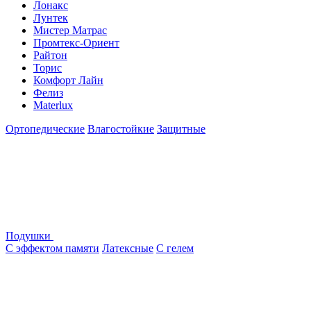
Лонакс
Лунтек
Мистер Матрас
Промтекс-Ориент
Райтон
Торис
Комфорт Лайн
Фелиз
Materlux
Ортопедические
Влагостойкие
Защитные
Подушки
С эффектом памяти
Латексные
С гелем