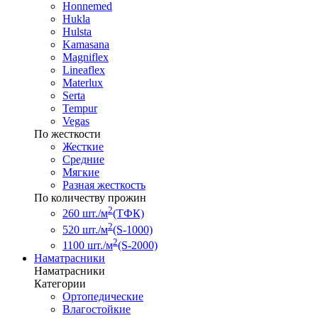
Honnemed
Hukla
Hulsta
Kamasana
Magniflex
Lineaflex
Materlux
Serta
Tempur
Vegas
По жесткости
Жесткие
Средние
Мягкие
Разная жесткость
По количеству прожин
2
260 шт./м
(ТФК)
2
520 шт./м
(S-1000)
2
1100 шт./м
(S-2000)
Наматрасники
Наматрасники
Категории
Ортопедические
Влагостойкие