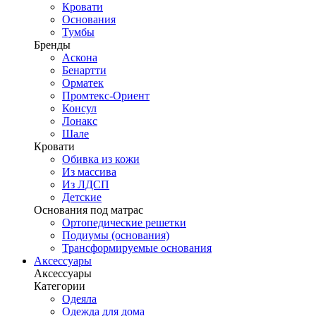
Кровати
Основания
Тумбы
Бренды
Аскона
Бенартти
Орматек
Промтекс-Ориент
Консул
Лонакс
Шале
Кровати
Обивка из кожи
Из массива
Из ЛДСП
Детские
Основания под матрас
Ортопедические решетки
Подиумы (основания)
Трансформируемые основания
Аксессуары
Аксессуары
Категории
Одеяла
Одежда для дома