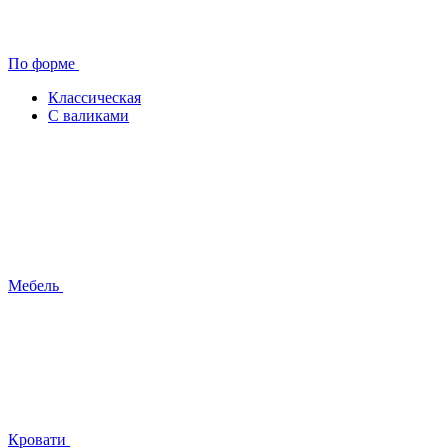
По форме
Классическая
С валиками
Мебель
Кровати