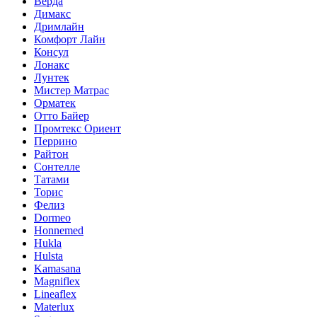
Верда
Димакс
Дримлайн
Комфорт Лайн
Консул
Лонакс
Лунтек
Мистер Матрас
Орматек
Отто Байер
Промтекс Ориент
Перрино
Райтон
Сонтелле
Татами
Торис
Фелиз
Dormeo
Honnemed
Hukla
Hulsta
Kamasana
Magniflex
Lineaflex
Materlux