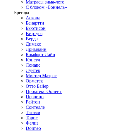
Матрасы зима-лето
С блоком «Боннель»
Бренды
Аскона
Бенартти
Бьютисон
Виртуоз
Верда
Димакс
Дримлайн
Комфорт Лайн
Консул
Лонакс
Лунтек
Мистер Матрас
Орматек
Отто Байер
Промтекс Ориент
Перрино
Райтон
Сонтелле
Татами
Торис
Фелиз
Dormeo