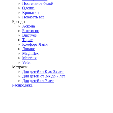
Постельное бельё
Одеяла
Кроватки
Показать все
Бренды
Аскона
Бьютисон
Виртуоз
Торис
Комфорт Лайн
Лонакс
Magniflex
Materlux
Vefer
Матрасы
Для детей от 0 до 3х лет
Для детей от 3-х до 7 лет
Для детей от 7 лет
Распродажа