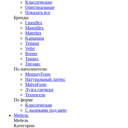
Классические
Оригинальные
Показать все
Бренды
Lineaflex
Magniflex
Materlux
Kamasana
Tempur
Vefer
Brener
Тривес
Трелакс
По наполнителю
MemoryForm
Натуральный латекс
MalvaForm
Лузга гречихи
Техногель
По форме
Классическая
С валиками под шею
Мебель
Мебель
Категории