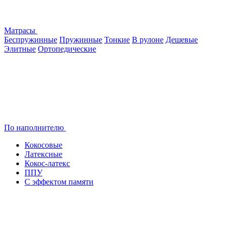
Матрасы
Беспружинные
Пружинные
Тонкие
В рулоне
Дешевые
Элитные
Ортопедические
По наполнителю
Кокосовые
Латексные
Кокос-латекс
ППУ
С эффектом памяти