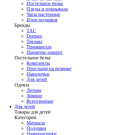
Постельное белье
Пледы и покрывала
Часы настенные
Идеи подарков
Бренды
TAC
Dormeo
Трелакс
Примавелле
Промтекс-ориент
Постельное белье
Комплекты
Простыни на резинке
Наволочки
Для детей
Одеяла
Летние
Зимние
Всесезонные
Для детей
Товары для детей
Категории
Матрасы
Подушки
Наматрасники