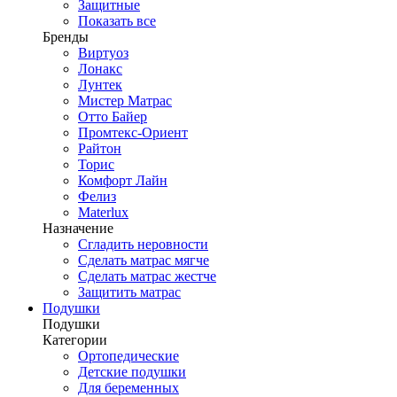
Защитные
Показать все
Бренды
Виртуоз
Лонакс
Лунтек
Мистер Матрас
Отто Байер
Промтекс-Ориент
Райтон
Торис
Комфорт Лайн
Фелиз
Materlux
Назначение
Сгладить неровности
Сделать матрас мягче
Сделать матрас жестче
Защитить матрас
Подушки
Подушки
Категории
Ортопедические
Детские подушки
Для беременных