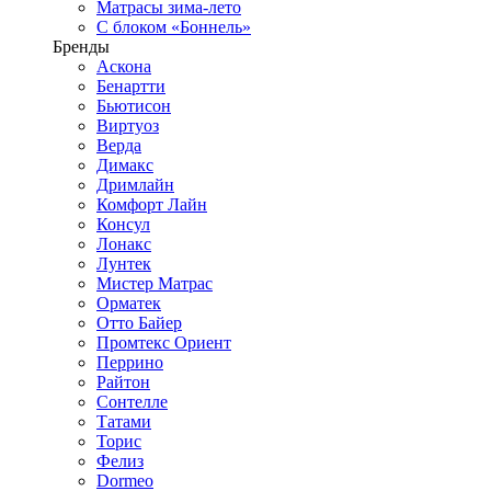
Матрасы зима-лето
С блоком «Боннель»
Бренды
Аскона
Бенартти
Бьютисон
Виртуоз
Верда
Димакс
Дримлайн
Комфорт Лайн
Консул
Лонакс
Лунтек
Мистер Матрас
Орматек
Отто Байер
Промтекс Ориент
Перрино
Райтон
Сонтелле
Татами
Торис
Фелиз
Dormeo