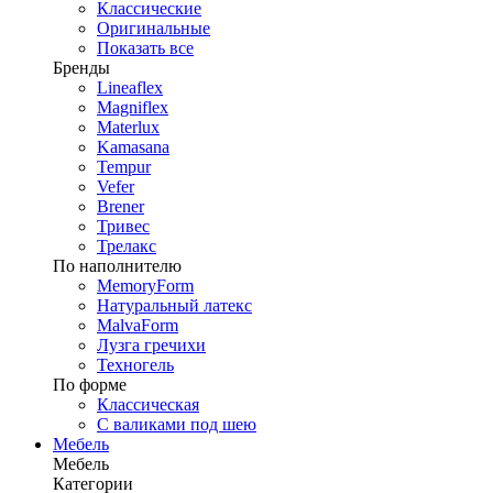
Классические
Оригинальные
Показать все
Бренды
Lineaflex
Magniflex
Materlux
Kamasana
Tempur
Vefer
Brener
Тривес
Трелакс
По наполнителю
MemoryForm
Натуральный латекс
MalvaForm
Лузга гречихи
Техногель
По форме
Классическая
С валиками под шею
Мебель
Мебель
Категории