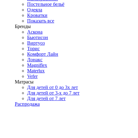
Постельное бельё
Одеяла
Кроватки
Показать все
Бренды
Аскона
Бьютисон
Виртуоз
Торис
Комфорт Лайн
Лонакс
Magniflex
Materlux
Vefer
Матрасы
Для детей от 0 до 3х лет
Для детей от 3-х до 7 лет
Для детей от 7 лет
Распродажа