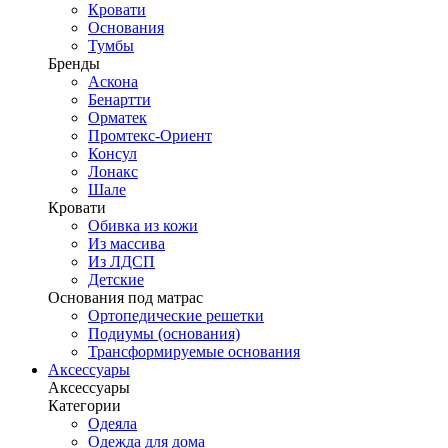
Кровати
Основания
Тумбы
Бренды
Аскона
Бенартти
Орматек
Промтекс-Ориент
Консул
Лонакс
Шале
Кровати
Обивка из кожи
Из массива
Из ЛДСП
Детские
Основания под матрас
Ортопедические решетки
Подиумы (основания)
Трансформируемые основания
Аксессуары
Аксессуары
Категории
Одеяла
Одежда для дома