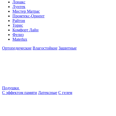
Лонакс
Лунтек
Мистер Матрас
Промтекс-Ориент
Райтон
Торис
Комфорт Лайн
Фелиз
Materlux
Ортопедические
Влагостойкие
Защитные
Подушки
С эффектом памяти
Латексные
С гелем