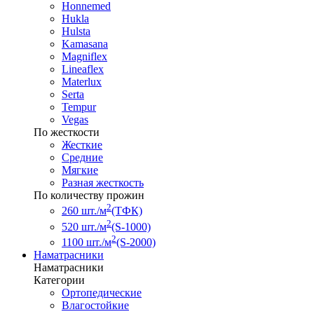
Honnemed
Hukla
Hulsta
Kamasana
Magniflex
Lineaflex
Materlux
Serta
Tempur
Vegas
По жесткости
Жесткие
Средние
Мягкие
Разная жесткость
По количеству прожин
2
260 шт./м
(ТФК)
2
520 шт./м
(S-1000)
2
1100 шт./м
(S-2000)
Наматрасники
Наматрасники
Категории
Ортопедические
Влагостойкие