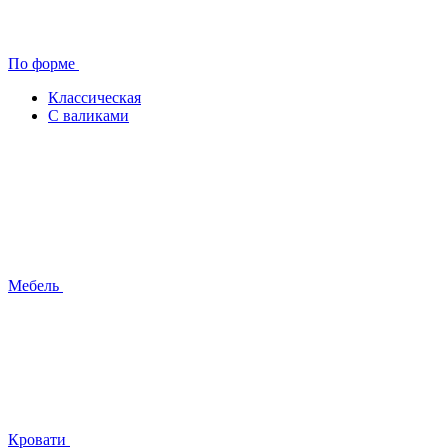
По форме
Классическая
С валиками
Мебель
Кровати