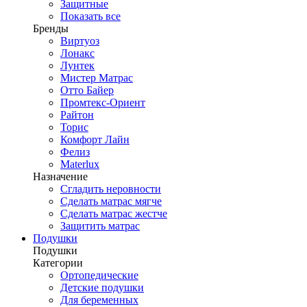
Защитные
Показать все
Бренды
Виртуоз
Лонакс
Лунтек
Мистер Матрас
Отто Байер
Промтекс-Ориент
Райтон
Торис
Комфорт Лайн
Фелиз
Materlux
Назначение
Сгладить неровности
Сделать матрас мягче
Сделать матрас жестче
Защитить матрас
Подушки
Подушки
Категории
Ортопедические
Детские подушки
Для беременных