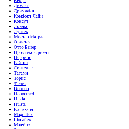
Верда
Димакс
Дримлайн
Комфорт Лайн
Консул
Лонакс
Лунтек
Мистер Матрас
Орматек
Отто Байер
Промтекс Ориент
Перрино
Райтон
Сонтелле
Татами
Торис
Фелиз
Dormeo
Honnemed
Hukla
Hulsta
Kamasana
Magniflex
Lineaflex
Materlux