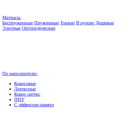
Матрасы
Беспружинные
Пружинные
Тонкие
В рулоне
Дешевые
Элитные
Ортопедические
По наполнителю
Кокосовые
Латексные
Кокос-латекс
ППУ
С эффектом памяти