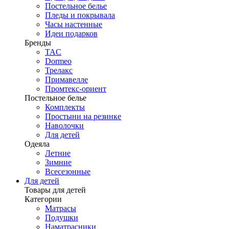
Постельное белье
Пледы и покрывала
Часы настенные
Идеи подарков
Бренды
TAC
Dormeo
Трелакс
Примавелле
Промтекс-ориент
Постельное белье
Комплекты
Простыни на резинке
Наволочки
Для детей
Одеяла
Летние
Зимние
Всесезонные
Для детей
Товары для детей
Категории
Матрасы
Подушки
Наматрасники