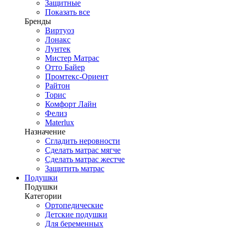
Защитные
Показать все
Бренды
Виртуоз
Лонакс
Лунтек
Мистер Матрас
Отто Байер
Промтекс-Ориент
Райтон
Торис
Комфорт Лайн
Фелиз
Materlux
Назначение
Сгладить неровности
Сделать матрас мягче
Сделать матрас жестче
Защитить матрас
Подушки
Подушки
Категории
Ортопедические
Детские подушки
Для беременных