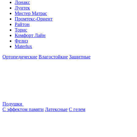
Лонакс
Лунтек
Мистер Матрас
Промтекс-Ориент
Райтон
Торис
Комфорт Лайн
Фелиз
Materlux
Ортопедические
Влагостойкие
Защитные
Подушки
С эффектом памяти
Латексные
С гелем