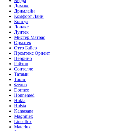
Верда
Димакс
Дримлайн
Комфорт Лайн
Консул
Лонакс
Лунтек
Мистер Матрас
Орматек
Отто Байер
Промтекс Ориент
Перрино
Райтон
Сонтелле
Татами
Торис
Фелиз
Dormeo
Honnemed
Hukla
Hulsta
Kamasana
Magniflex
Lineaflex
Materlux