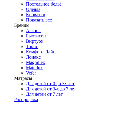
Постельное бельё
Одеяла
Кроватки
Показать все
Бренды
Аскона
Бьютисон
Виртуоз
Торис
Комфорт Лайн
Лонакс
Magniflex
Materlux
Vefer
Матрасы
Для детей от 0 до 3х лет
Для детей от 3-х до 7 лет
Для детей от 7 лет
Распродажа