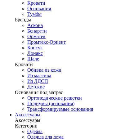
Кровати
Основания
Тумбы
Бренды
Аскона
Бенартти
Орматек
Промтекс-Ориент
Консул
Лонакс
Шале
Кровати
Обивка из кожи
Из массива
Из ЛДСП
Детские
Основания под матрас
Ортопедические решетки
Подиумы (основания)
Трансформируемые основания
Аксессуары
Аксессуары
Категории
Одеяла
Одежда для дома