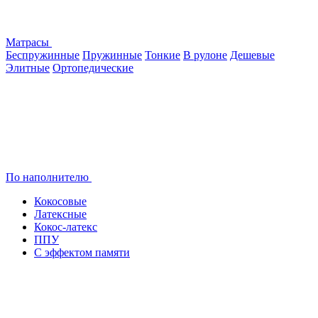
Матрасы
Беспружинные
Пружинные
Тонкие
В рулоне
Дешевые
Элитные
Ортопедические
По наполнителю
Кокосовые
Латексные
Кокос-латекс
ППУ
С эффектом памяти