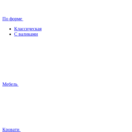
По форме
Классическая
С валиками
Мебель
Кровати