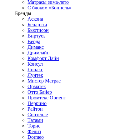
Матрасы зима-лето
С блоком «Боннель»
Бренды
Аскона
Бенартти
Бьютисон
Виртуоз
Верда
Димакс
Дримлайн
Комфорт Лайн
Консул
Лонакс
Лунтек
Мистер Матрас
Орматек
Отто Байер
Промтекс Ориент
Перрино
Райтон
Сонтелле
Татами
Торис
Фелиз
Dormeo