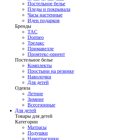
Постельное белье
Пледы и покрывала
Часы настенные
Идеи подарков
Бренды
TAC
Dormeo
Трелакс
Примавелле
Промтекс-ориент
Постельное белье
Комплекты
Простыни на резинке
Наволочки
Для детей
Одеяла
Летние
Зимние
Всесезонные
Для детей
Товары для детей
Категории
Матрасы
Подушки
Наматрасники