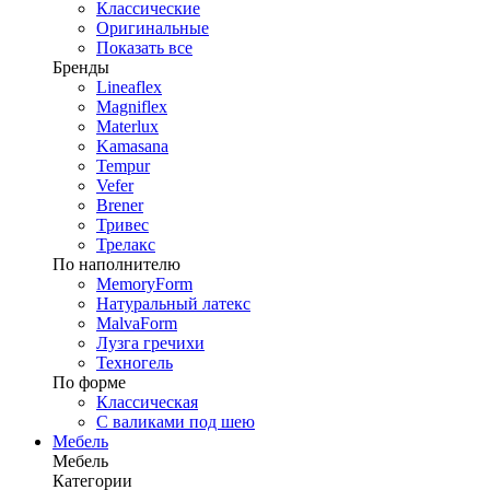
Классические
Оригинальные
Показать все
Бренды
Lineaflex
Magniflex
Materlux
Kamasana
Tempur
Vefer
Brener
Тривес
Трелакс
По наполнителю
MemoryForm
Натуральный латекс
MalvaForm
Лузга гречихи
Техногель
По форме
Классическая
С валиками под шею
Мебель
Мебель
Категории