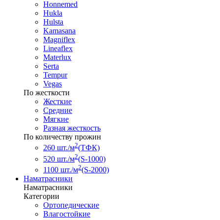
Honnemed
Hukla
Hulsta
Kamasana
Magniflex
Lineaflex
Materlux
Serta
Tempur
Vegas
По жесткости
Жесткие
Средние
Мягкие
Разная жесткость
По количеству прожин
2
260 шт./м
(ТФК)
2
520 шт./м
(S-1000)
2
1100 шт./м
(S-2000)
Наматрасники
Наматрасники
Категории
Ортопедические
Влагостойкие