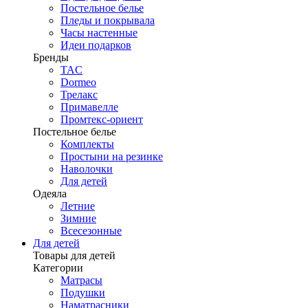
Постельное белье
Пледы и покрывала
Часы настенные
Идеи подарков
Бренды
TAC
Dormeo
Трелакс
Примавелле
Промтекс-ориент
Постельное белье
Комплекты
Простыни на резинке
Наволочки
Для детей
Одеяла
Летние
Зимние
Всесезонные
Для детей
Товары для детей
Категории
Матрасы
Подушки
Наматрасники