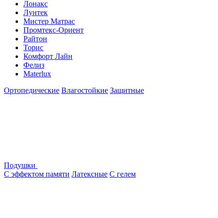
Лонакс
Лунтек
Мистер Матрас
Промтекс-Ориент
Райтон
Торис
Комфорт Лайн
Фелиз
Materlux
Ортопедические
Влагостойкие
Защитные
Подушки
С эффектом памяти
Латексные
С гелем