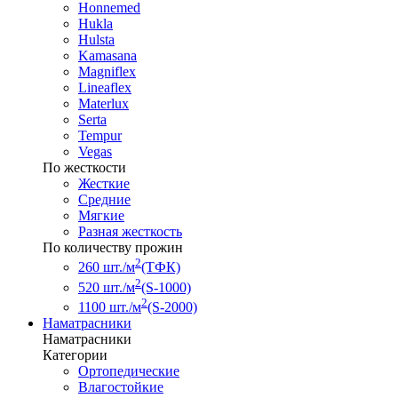
Honnemed
Hukla
Hulsta
Kamasana
Magniflex
Lineaflex
Materlux
Serta
Tempur
Vegas
По жесткости
Жесткие
Средние
Мягкие
Разная жесткость
По количеству прожин
2
260 шт./м
(ТФК)
2
520 шт./м
(S-1000)
2
1100 шт./м
(S-2000)
Наматрасники
Наматрасники
Категории
Ортопедические
Влагостойкие