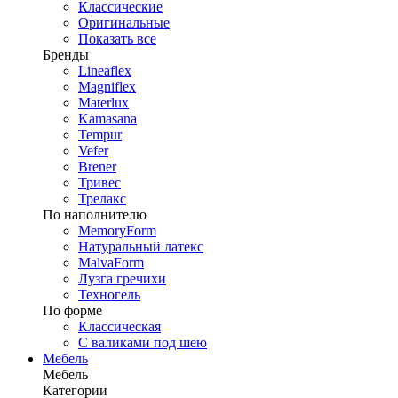
Классические
Оригинальные
Показать все
Бренды
Lineaflex
Magniflex
Materlux
Kamasana
Tempur
Vefer
Brener
Тривес
Трелакс
По наполнителю
MemoryForm
Натуральный латекс
MalvaForm
Лузга гречихи
Техногель
По форме
Классическая
С валиками под шею
Мебель
Мебель
Категории