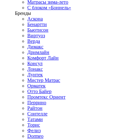
Матрасы зима-лето
С блоком «Боннель»
Бренды
Аскона
Бенартти
Бьютисон
Виртуоз
Верда
Димакс
Дримлайн
Комфорт Лайн
Консул
Лонакс
Лунтек
Мистер Матрас
Орматек
Отто Байер
Промтекс Ориент
Перрино
Райтон
Сонтелле
Татами
Торис
Фелиз
Dormeo