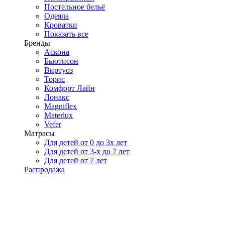
Постельное бельё
Одеяла
Кроватки
Показать все
Бренды
Аскона
Бьютисон
Виртуоз
Торис
Комфорт Лайн
Лонакс
Magniflex
Materlux
Vefer
Матрасы
Для детей от 0 до 3х лет
Для детей от 3-х до 7 лет
Для детей от 7 лет
Распродажа