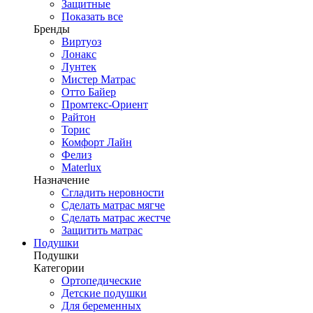
Защитные
Показать все
Бренды
Виртуоз
Лонакс
Лунтек
Мистер Матрас
Отто Байер
Промтекс-Ориент
Райтон
Торис
Комфорт Лайн
Фелиз
Materlux
Назначение
Сгладить неровности
Сделать матрас мягче
Сделать матрас жестче
Защитить матрас
Подушки
Подушки
Категории
Ортопедические
Детские подушки
Для беременных