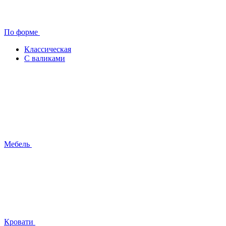
По форме
Классическая
С валиками
Мебель
Кровати