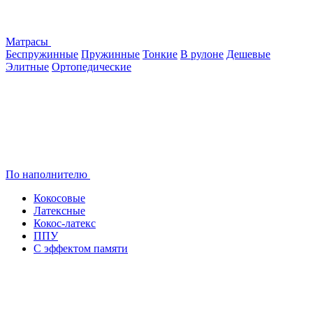
Матрасы
Беспружинные
Пружинные
Тонкие
В рулоне
Дешевые
Элитные
Ортопедические
По наполнителю
Кокосовые
Латексные
Кокос-латекс
ППУ
С эффектом памяти