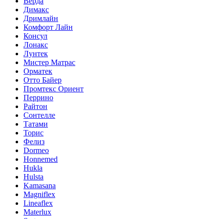
Верда
Димакс
Дримлайн
Комфорт Лайн
Консул
Лонакс
Лунтек
Мистер Матрас
Орматек
Отто Байер
Промтекс Ориент
Перрино
Райтон
Сонтелле
Татами
Торис
Фелиз
Dormeo
Honnemed
Hukla
Hulsta
Kamasana
Magniflex
Lineaflex
Materlux