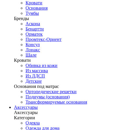
Кровати
Основания
Тумбы
Бренды
Аскона
Бенартти
Орматек
Промтекс-Ориент
Консул
Лонакс
Шале
Кровати
Обивка из кожи
Из массива
Из ЛДСП
Детские
Основания под матрас
Ортопедические решетки
Подиумы (основания)
Трансформируемые основания
Аксессуары
Аксессуары
Категории
Одеяла
Одежда для дома