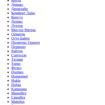
Верда
Димакс
Дримлайн
Комфорт Лайн
Консул
Лонакс
Лунтек
Мистер Матрас
Орматек
Отто Байер
Промтекс Ориент
Перрино
Райтон
Сонтелле
Татами
Торис
Фелиз
Dormeo
Honnemed
Hukla
Hulsta
Kamasana
Magniflex
Lineaflex
Materlux