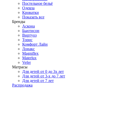
Постельное бельё
Одеяла
Кроватки
Показать все
Бренды
Аскона
Бьютисон
Виртуоз
Торис
Комфорт Лайн
Лонакс
Magniflex
Materlux
Vefer
Матрасы
Для детей от 0 до 3х лет
Для детей от 3-х до 7 лет
Для детей от 7 лет
Распродажа