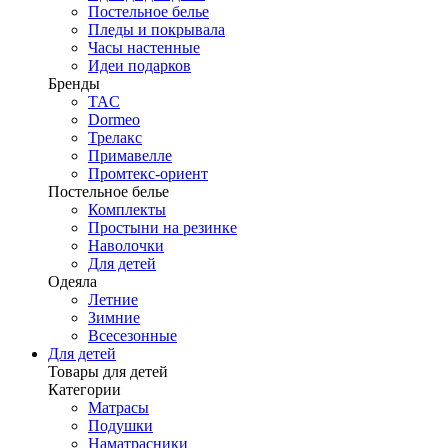
Постельное белье
Пледы и покрывала
Часы настенные
Идеи подарков
Бренды
TAC
Dormeo
Трелакс
Примавелле
Промтекс-ориент
Постельное белье
Комплекты
Простыни на резинке
Наволочки
Для детей
Одеяла
Летние
Зимние
Всесезонные
Для детей
Товары для детей
Категории
Матрасы
Подушки
Наматрасники