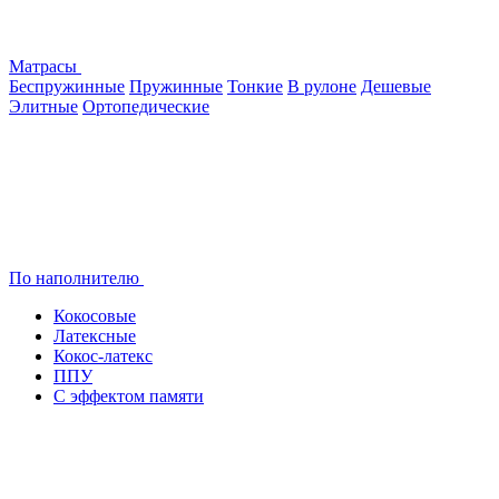
Матрасы
Беспружинные
Пружинные
Тонкие
В рулоне
Дешевые
Элитные
Ортопедические
По наполнителю
Кокосовые
Латексные
Кокос-латекс
ППУ
С эффектом памяти