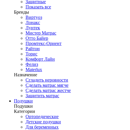
Защитные
Показать все
Бренды
Виртуоз
Лонакс
Лунтек
Мистер Матрас
Отто Байер
Промтекс-Ориент
Райтон
Торис
Комфорт Лайн
Фелиз
Materlux
Назначение
Сгладить неровности
Сделать матрас мягче
Сделать матрас жестче
Защитить матрас
Подушки
Подушки
Категории
Ортопедические
Детские подушки
Для беременных