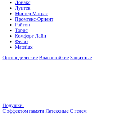
Лонакс
Лунтек
Мистер Матрас
Промтекс-Ориент
Райтон
Торис
Комфорт Лайн
Фелиз
Materlux
Ортопедические
Влагостойкие
Защитные
Подушки
С эффектом памяти
Латексные
С гелем