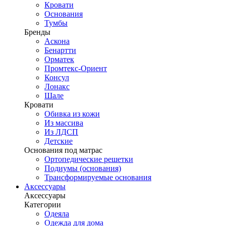
Кровати
Основания
Тумбы
Бренды
Аскона
Бенартти
Орматек
Промтекс-Ориент
Консул
Лонакс
Шале
Кровати
Обивка из кожи
Из массива
Из ЛДСП
Детские
Основания под матрас
Ортопедические решетки
Подиумы (основания)
Трансформируемые основания
Аксессуары
Аксессуары
Категории
Одеяла
Одежда для дома