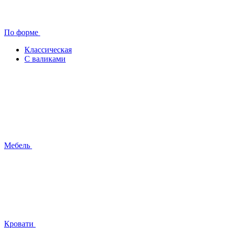
По форме
Классическая
С валиками
Мебель
Кровати