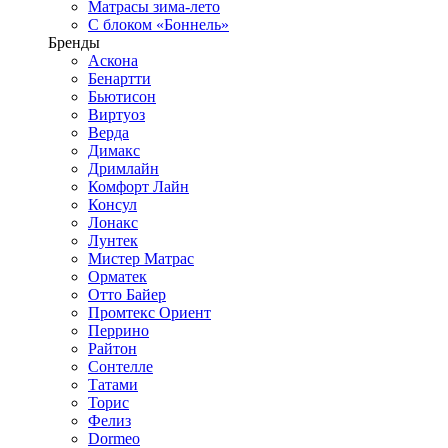
Матрасы зима-лето
С блоком «Боннель»
Бренды
Аскона
Бенартти
Бьютисон
Виртуоз
Верда
Димакс
Дримлайн
Комфорт Лайн
Консул
Лонакс
Лунтек
Мистер Матрас
Орматек
Отто Байер
Промтекс Ориент
Перрино
Райтон
Сонтелле
Татами
Торис
Фелиз
Dormeo