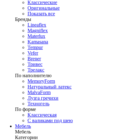
Классические
Оригинальные
Показать все
Бренды
Lineaflex
Magniflex
Materlux
Kamasana
Tempur
Vefer
Brener
Тривес
Трелакс
По наполнителю
MemoryForm
Натуральный латекс
MalvaForm
Лузга гречихи
Техногель
По форме
Классическая
С валиками под шею
Мебель
Мебель
Категории