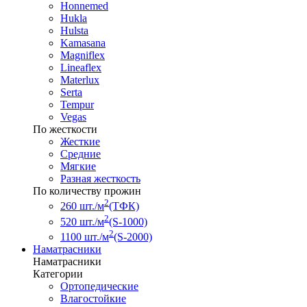
Honnemed
Hukla
Hulsta
Kamasana
Magniflex
Lineaflex
Materlux
Serta
Tempur
Vegas
По жесткости
Жесткие
Средние
Мягкие
Разная жесткость
По количеству прожин
2
260 шт./м
(ТФК)
2
520 шт./м
(S-1000)
2
1100 шт./м
(S-2000)
Наматрасники
Наматрасники
Категории
Ортопедические
Влагостойкие