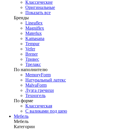
Классические
Оригинальные
Показать все
Бренды
Lineaflex
Magniflex
Materlux
Kamasana
Tempur
Vefer
Brener
Тривес
Трелакс
По наполнителю
MemoryForm
Натуральный латекс
MalvaForm
Лузга гречихи
Техногель
По форме
Классическая
С валиками под шею
Мебель
Мебель
Категории