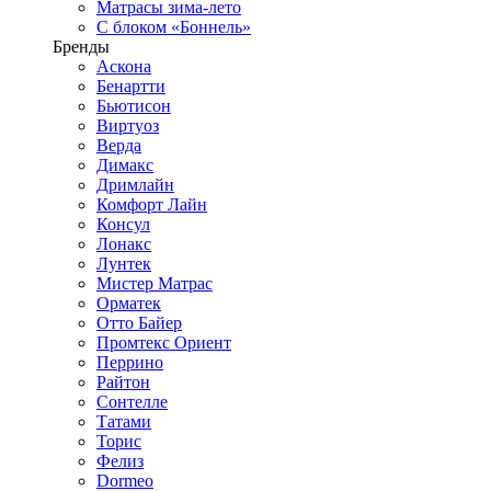
Матрасы зима-лето
С блоком «Боннель»
Бренды
Аскона
Бенартти
Бьютисон
Виртуоз
Верда
Димакс
Дримлайн
Комфорт Лайн
Консул
Лонакс
Лунтек
Мистер Матрас
Орматек
Отто Байер
Промтекс Ориент
Перрино
Райтон
Сонтелле
Татами
Торис
Фелиз
Dormeo