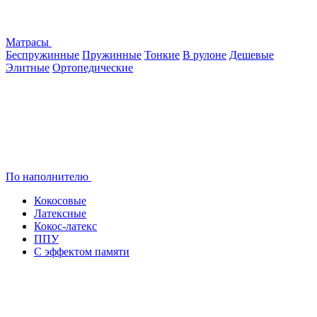
Матрасы
Беспружинные
Пружинные
Тонкие
В рулоне
Дешевые
Элитные
Ортопедические
По наполнителю
Кокосовые
Латексные
Кокос-латекс
ППУ
С эффектом памяти