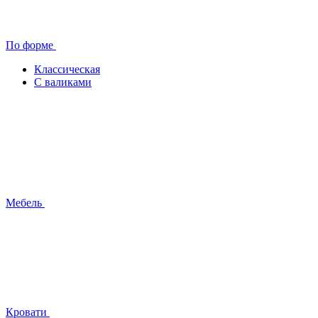
По форме
Классическая
С валиками
Мебель
Кровати