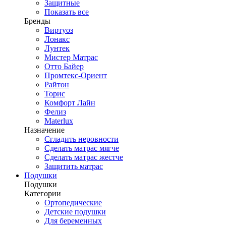
Защитные
Показать все
Бренды
Виртуоз
Лонакс
Лунтек
Мистер Матрас
Отто Байер
Промтекс-Ориент
Райтон
Торис
Комфорт Лайн
Фелиз
Materlux
Назначение
Сгладить неровности
Сделать матрас мягче
Сделать матрас жестче
Защитить матрас
Подушки
Подушки
Категории
Ортопедические
Детские подушки
Для беременных