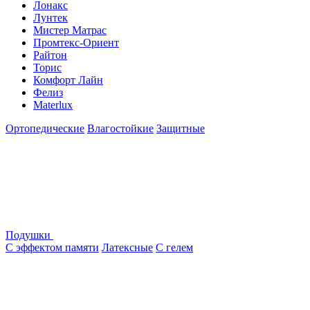
Лонакс
Лунтек
Мистер Матрас
Промтекс-Ориент
Райтон
Торис
Комфорт Лайн
Фелиз
Materlux
Ортопедические
Влагостойкие
Защитные
Подушки
С эффектом памяти
Латексные
С гелем