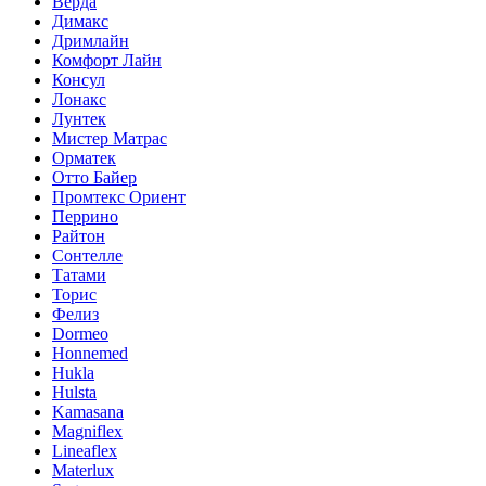
Верда
Димакс
Дримлайн
Комфорт Лайн
Консул
Лонакс
Лунтек
Мистер Матрас
Орматек
Отто Байер
Промтекс Ориент
Перрино
Райтон
Сонтелле
Татами
Торис
Фелиз
Dormeo
Honnemed
Hukla
Hulsta
Kamasana
Magniflex
Lineaflex
Materlux