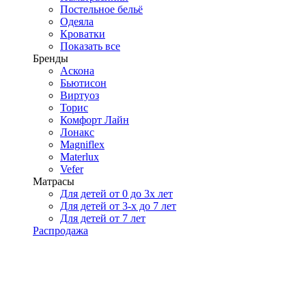
Постельное бельё
Одеяла
Кроватки
Показать все
Бренды
Аскона
Бьютисон
Виртуоз
Торис
Комфорт Лайн
Лонакс
Magniflex
Materlux
Vefer
Матрасы
Для детей от 0 до 3х лет
Для детей от 3-х до 7 лет
Для детей от 7 лет
Распродажа