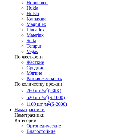
Honnemed
Hukla
Hulsta
Kamasana
Magniflex
Lineaflex
Materlux
Serta
Tempur
Vegas
По жесткости
Жесткие
Средние
Мягкие
Разная жесткость
По количеству прожин
2
260 шт./м
(ТФК)
2
520 шт./м
(S-1000)
2
1100 шт./м
(S-2000)
Наматрасники
Наматрасники
Категории
Ортопедические
Влагостойкие