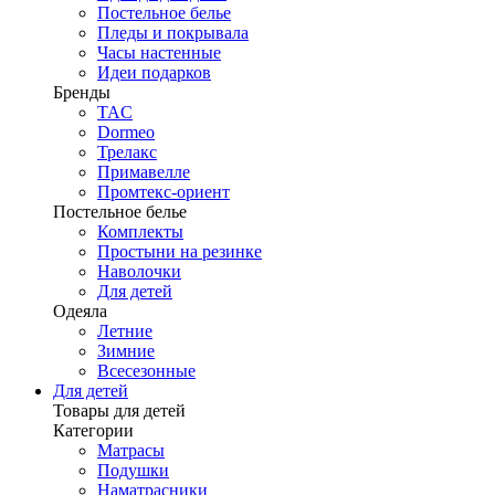
Постельное белье
Пледы и покрывала
Часы настенные
Идеи подарков
Бренды
TAC
Dormeo
Трелакс
Примавелле
Промтекс-ориент
Постельное белье
Комплекты
Простыни на резинке
Наволочки
Для детей
Одеяла
Летние
Зимние
Всесезонные
Для детей
Товары для детей
Категории
Матрасы
Подушки
Наматрасники