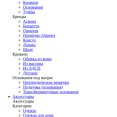
Кровати
Основания
Тумбы
Бренды
Аскона
Бенартти
Орматек
Промтекс-Ориент
Консул
Лонакс
Шале
Кровати
Обивка из кожи
Из массива
Из ЛДСП
Детские
Основания под матрас
Ортопедические решетки
Подиумы (основания)
Трансформируемые основания
Аксессуары
Аксессуары
Категории
Одеяла
Одежда для дома