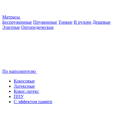
Матрасы
Беспружинные
Пружинные
Тонкие
В рулоне
Дешевые
Элитные
Ортопедические
По наполнителю
Кокосовые
Латексные
Кокос-латекс
ППУ
С эффектом памяти