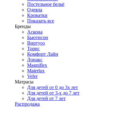
Постельное бельё
Одеяла
Кроватки
Показать все
Бренды
Аскона
Бьютисон
Виртуоз
Торис
Комфорт Лайн
Лонакс
Magniflex
Materlux
Vefer
Матрасы
Для детей от 0 до 3х лет
Для детей от 3-х до 7 лет
Для детей от 7 лет
Распродажа