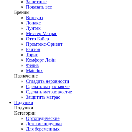
Защитные
Показать все
Бренды
Виртуоз
Лонакс
Лунтек
Мистер Матрас
Отто Байер
Промтекс-Ориент
Райтон
Торис
Комфорт Лайн
Фелиз
Materlux
Назначение
Сгладить неровности
Сделать матрас мягче
Сделать матрас жестче
Защитить матрас
Подушки
Подушки
Категории
Ортопедические
Детские подушки
Для беременных