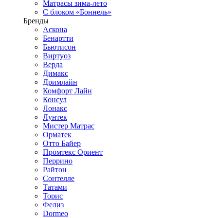
Матрасы зима-лето
С блоком «Боннель»
Бренды
Аскона
Бенартти
Бьютисон
Виртуоз
Верда
Димакс
Дримлайн
Комфорт Лайн
Консул
Лонакс
Лунтек
Мистер Матрас
Орматек
Отто Байер
Промтекс Ориент
Перрино
Райтон
Сонтелле
Татами
Торис
Фелиз
Dormeo