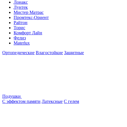
Лонакс
Лунтек
Мистер Матрас
Промтекс-Ориент
Райтон
Торис
Комфорт Лайн
Фелиз
Materlux
Ортопедические
Влагостойкие
Защитные
Подушки
С эффектом памяти
Латексные
С гелем