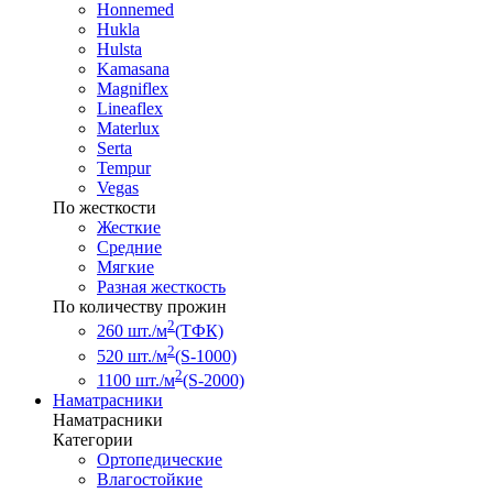
Honnemed
Hukla
Hulsta
Kamasana
Magniflex
Lineaflex
Materlux
Serta
Tempur
Vegas
По жесткости
Жесткие
Средние
Мягкие
Разная жесткость
По количеству прожин
2
260 шт./м
(ТФК)
2
520 шт./м
(S-1000)
2
1100 шт./м
(S-2000)
Наматрасники
Наматрасники
Категории
Ортопедические
Влагостойкие