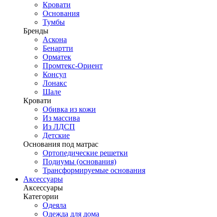
Кровати
Основания
Тумбы
Бренды
Аскона
Бенартти
Орматек
Промтекс-Ориент
Консул
Лонакс
Шале
Кровати
Обивка из кожи
Из массива
Из ЛДСП
Детские
Основания под матрас
Ортопедические решетки
Подиумы (основания)
Трансформируемые основания
Аксессуары
Аксессуары
Категории
Одеяла
Одежда для дома