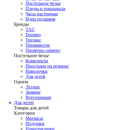
Постельное белье
Пледы и покрывала
Часы настенные
Идеи подарков
Бренды
TAC
Dormeo
Трелакс
Примавелле
Промтекс-ориент
Постельное белье
Комплекты
Простыни на резинке
Наволочки
Для детей
Одеяла
Летние
Зимние
Всесезонные
Для детей
Товары для детей
Категории
Матрасы
Подушки
Наматрасники