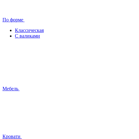
По форме
Классическая
С валиками
Мебель
Кровати