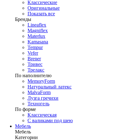
Классические
Оригинальные
Показать все
Бренды
Lineaflex
Magniflex
Materlux
Kamasana
Tempur
Vefer
Brener
Тривес
Трелакс
По наполнителю
MemoryForm
Натуральный латекс
MalvaForm
Лузга гречихи
Техногель
По форме
Классическая
С валиками под шею
Мебель
Мебель
Категории