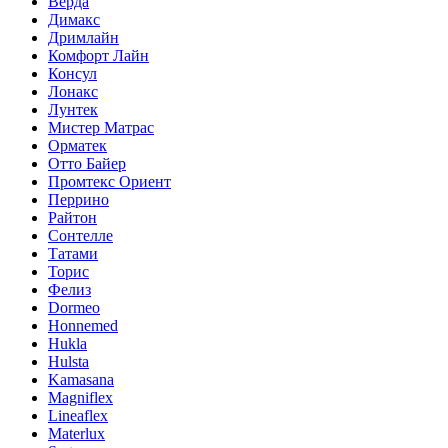
Верда
Димакс
Дримлайн
Комфорт Лайн
Консул
Лонакс
Лунтек
Мистер Матрас
Орматек
Отто Байер
Промтекс Ориент
Перрино
Райтон
Сонтелле
Татами
Торис
Фелиз
Dormeo
Honnemed
Hukla
Hulsta
Kamasana
Magniflex
Lineaflex
Materlux