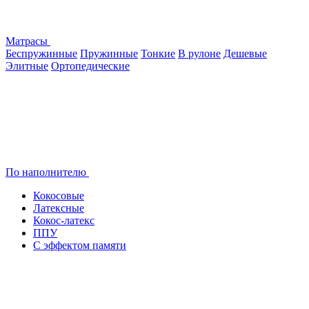
Матрасы
Беспружинные
Пружинные
Тонкие
В рулоне
Дешевые
Элитные
Ортопедические
По наполнителю
Кокосовые
Латексные
Кокос-латекс
ППУ
С эффектом памяти