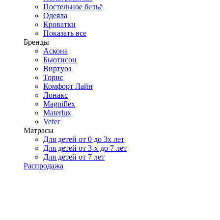
Постельное бельё
Одеяла
Кроватки
Показать все
Бренды
Аскона
Бьютисон
Виртуоз
Торис
Комфорт Лайн
Лонакс
Magniflex
Materlux
Vefer
Матрасы
Для детей от 0 до 3х лет
Для детей от 3-х до 7 лет
Для детей от 7 лет
Распродажа