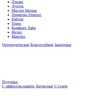
Лонакс
Лунтек
Мистер Матрас
Промтекс-Ориент
Райтон
Торис
Комфорт Лайн
Фелиз
Materlux
Ортопедические
Влагостойкие
Защитные
Подушки
С эффектом памяти
Латексные
С гелем