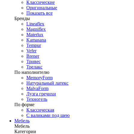
Классические
Оригинальные
Показать все
Бренды
Lineaflex
Magniflex
Materlux
Kamasana
Tempur
Vefer
Brener
Тривес
Трелакс
По наполнителю
MemoryForm
Натуральный латекс
MalvaForm
Лузга гречихи
Техногель
По форме
Классическая
С валиками под шею
Мебель
Мебель
Категории