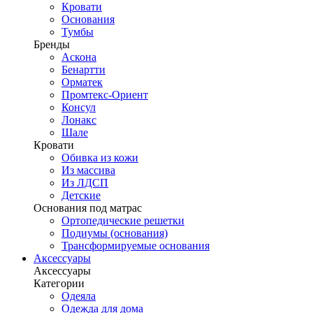
Кровати
Основания
Тумбы
Бренды
Аскона
Бенартти
Орматек
Промтекс-Ориент
Консул
Лонакс
Шале
Кровати
Обивка из кожи
Из массива
Из ЛДСП
Детские
Основания под матрас
Ортопедические решетки
Подиумы (основания)
Трансформируемые основания
Аксессуары
Аксессуары
Категории
Одеяла
Одежда для дома