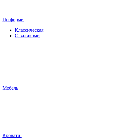
По форме
Классическая
С валиками
Мебель
Кровати