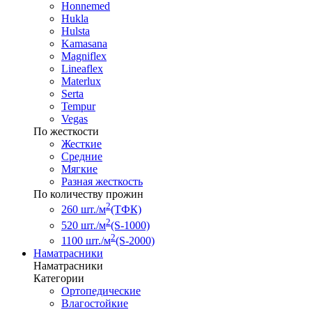
Honnemed
Hukla
Hulsta
Kamasana
Magniflex
Lineaflex
Materlux
Serta
Tempur
Vegas
По жесткости
Жесткие
Средние
Мягкие
Разная жесткость
По количеству прожин
2
260 шт./м
(ТФК)
2
520 шт./м
(S-1000)
2
1100 шт./м
(S-2000)
Наматрасники
Наматрасники
Категории
Ортопедические
Влагостойкие