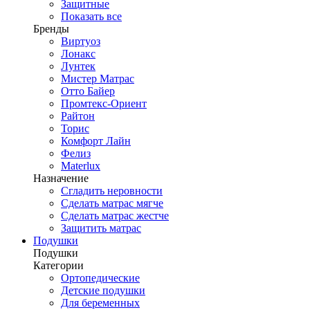
Защитные
Показать все
Бренды
Виртуоз
Лонакс
Лунтек
Мистер Матрас
Отто Байер
Промтекс-Ориент
Райтон
Торис
Комфорт Лайн
Фелиз
Materlux
Назначение
Сгладить неровности
Сделать матрас мягче
Сделать матрас жестче
Защитить матрас
Подушки
Подушки
Категории
Ортопедические
Детские подушки
Для беременных