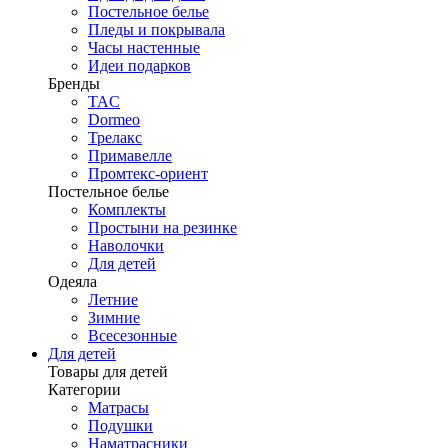
Постельное белье
Пледы и покрывала
Часы настенные
Идеи подарков
Бренды
TAC
Dormeo
Трелакс
Примавелле
Промтекс-ориент
Постельное белье
Комплекты
Простыни на резинке
Наволочки
Для детей
Одеяла
Летние
Зимние
Всесезонные
Для детей
Товары для детей
Категории
Матрасы
Подушки
Наматрасники