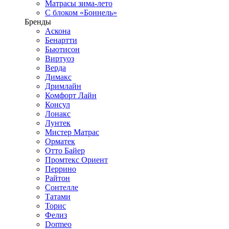
Матрасы зима-лето
С блоком «Боннель»
Бренды
Аскона
Бенартти
Бьютисон
Виртуоз
Верда
Димакс
Дримлайн
Комфорт Лайн
Консул
Лонакс
Лунтек
Мистер Матрас
Орматек
Отто Байер
Промтекс Ориент
Перрино
Райтон
Сонтелле
Татами
Торис
Фелиз
Dormeo