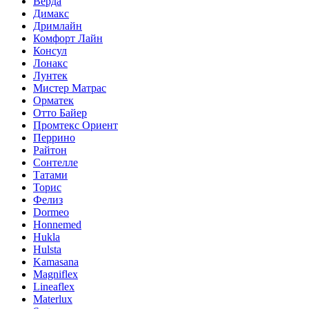
Верда
Димакс
Дримлайн
Комфорт Лайн
Консул
Лонакс
Лунтек
Мистер Матрас
Орматек
Отто Байер
Промтекс Ориент
Перрино
Райтон
Сонтелле
Татами
Торис
Фелиз
Dormeo
Honnemed
Hukla
Hulsta
Kamasana
Magniflex
Lineaflex
Materlux