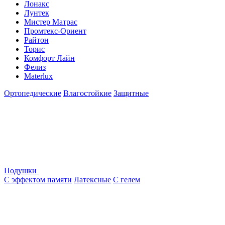
Лонакс
Лунтек
Мистер Матрас
Промтекс-Ориент
Райтон
Торис
Комфорт Лайн
Фелиз
Materlux
Ортопедические
Влагостойкие
Защитные
Подушки
С эффектом памяти
Латексные
С гелем