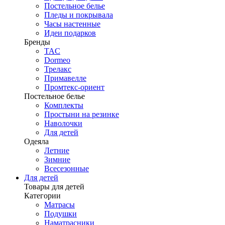
Постельное белье
Пледы и покрывала
Часы настенные
Идеи подарков
Бренды
TAC
Dormeo
Трелакс
Примавелле
Промтекс-ориент
Постельное белье
Комплекты
Простыни на резинке
Наволочки
Для детей
Одеяла
Летние
Зимние
Всесезонные
Для детей
Товары для детей
Категории
Матрасы
Подушки
Наматрасники