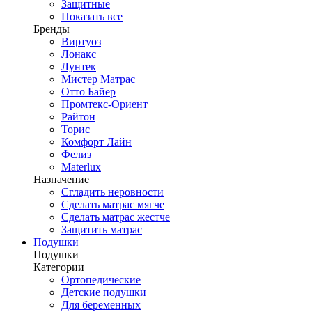
Защитные
Показать все
Бренды
Виртуоз
Лонакс
Лунтек
Мистер Матрас
Отто Байер
Промтекс-Ориент
Райтон
Торис
Комфорт Лайн
Фелиз
Materlux
Назначение
Сгладить неровности
Сделать матрас мягче
Сделать матрас жестче
Защитить матрас
Подушки
Подушки
Категории
Ортопедические
Детские подушки
Для беременных