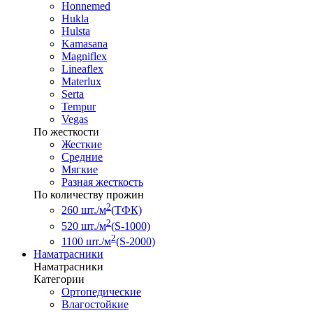
Honnemed
Hukla
Hulsta
Kamasana
Magniflex
Lineaflex
Materlux
Serta
Tempur
Vegas
По жесткости
Жесткие
Средние
Мягкие
Разная жесткость
По количеству прожин
2
260 шт./м
(ТФК)
2
520 шт./м
(S-1000)
2
1100 шт./м
(S-2000)
Наматрасники
Наматрасники
Категории
Ортопедические
Влагостойкие