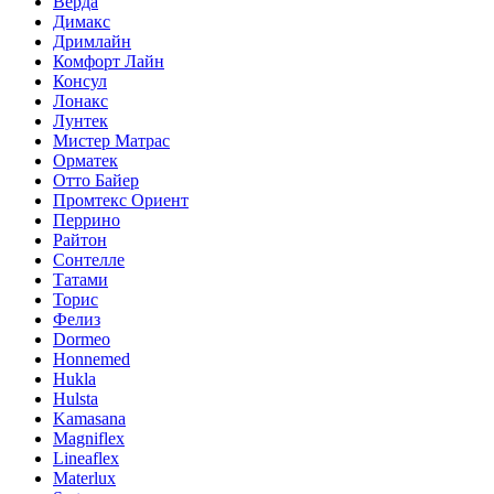
Верда
Димакс
Дримлайн
Комфорт Лайн
Консул
Лонакс
Лунтек
Мистер Матрас
Орматек
Отто Байер
Промтекс Ориент
Перрино
Райтон
Сонтелле
Татами
Торис
Фелиз
Dormeo
Honnemed
Hukla
Hulsta
Kamasana
Magniflex
Lineaflex
Materlux