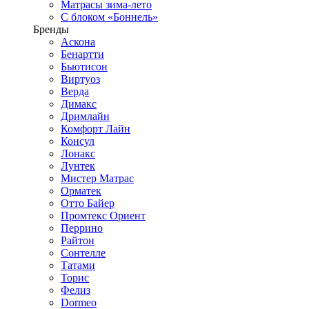
Матрасы зима-лето
С блоком «Боннель»
Бренды
Аскона
Бенартти
Бьютисон
Виртуоз
Верда
Димакс
Дримлайн
Комфорт Лайн
Консул
Лонакс
Лунтек
Мистер Матрас
Орматек
Отто Байер
Промтекс Ориент
Перрино
Райтон
Сонтелле
Татами
Торис
Фелиз
Dormeo