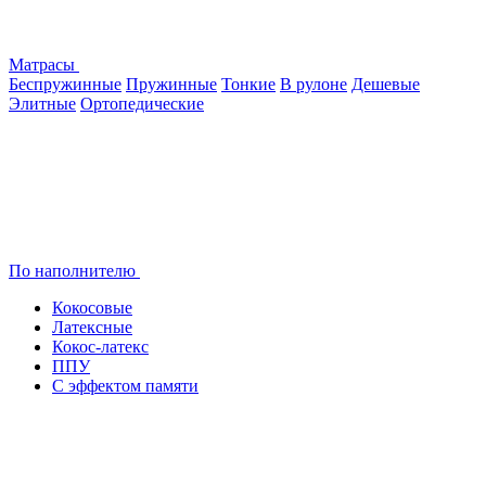
Матрасы
Беспружинные
Пружинные
Тонкие
В рулоне
Дешевые
Элитные
Ортопедические
По наполнителю
Кокосовые
Латексные
Кокос-латекс
ППУ
С эффектом памяти