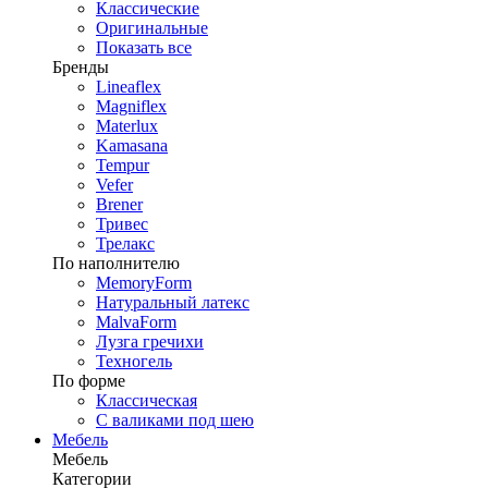
Классические
Оригинальные
Показать все
Бренды
Lineaflex
Magniflex
Materlux
Kamasana
Tempur
Vefer
Brener
Тривес
Трелакс
По наполнителю
MemoryForm
Натуральный латекс
MalvaForm
Лузга гречихи
Техногель
По форме
Классическая
С валиками под шею
Мебель
Мебель
Категории