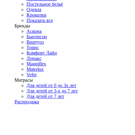
Постельное бельё
Одеяла
Кроватки
Показать все
Бренды
Аскона
Бьютисон
Виртуоз
Торис
Комфорт Лайн
Лонакс
Magniflex
Materlux
Vefer
Матрасы
Для детей от 0 до 3х лет
Для детей от 3-х до 7 лет
Для детей от 7 лет
Распродажа