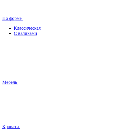
По форме
Классическая
С валиками
Мебель
Кровати