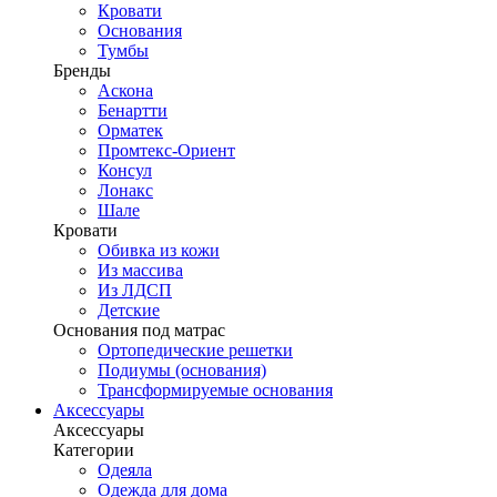
Кровати
Основания
Тумбы
Бренды
Аскона
Бенартти
Орматек
Промтекс-Ориент
Консул
Лонакс
Шале
Кровати
Обивка из кожи
Из массива
Из ЛДСП
Детские
Основания под матрас
Ортопедические решетки
Подиумы (основания)
Трансформируемые основания
Аксессуары
Аксессуары
Категории
Одеяла
Одежда для дома