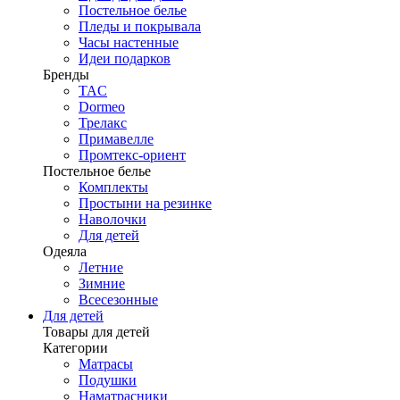
Постельное белье
Пледы и покрывала
Часы настенные
Идеи подарков
Бренды
TAC
Dormeo
Трелакс
Примавелле
Промтекс-ориент
Постельное белье
Комплекты
Простыни на резинке
Наволочки
Для детей
Одеяла
Летние
Зимние
Всесезонные
Для детей
Товары для детей
Категории
Матрасы
Подушки
Наматрасники