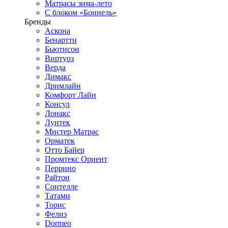
Матрасы зима-лето
С блоком «Боннель»
Бренды
Аскона
Бенартти
Бьютисон
Виртуоз
Верда
Димакс
Дримлайн
Комфорт Лайн
Консул
Лонакс
Лунтек
Мистер Матрас
Орматек
Отто Байер
Промтекс Ориент
Перрино
Райтон
Сонтелле
Татами
Торис
Фелиз
Dormeo