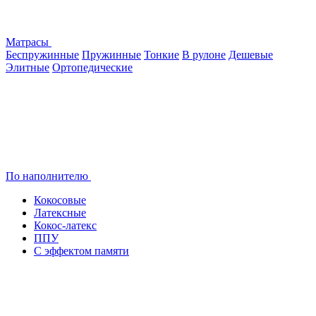
Матрасы
Беспружинные
Пружинные
Тонкие
В рулоне
Дешевые
Элитные
Ортопедические
По наполнителю
Кокосовые
Латексные
Кокос-латекс
ППУ
С эффектом памяти