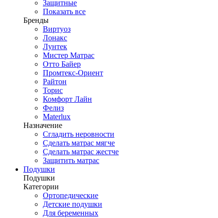
Защитные
Показать все
Бренды
Виртуоз
Лонакс
Лунтек
Мистер Матрас
Отто Байер
Промтекс-Ориент
Райтон
Торис
Комфорт Лайн
Фелиз
Materlux
Назначение
Сгладить неровности
Сделать матрас мягче
Сделать матрас жестче
Защитить матрас
Подушки
Подушки
Категории
Ортопедические
Детские подушки
Для беременных