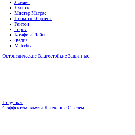
Лонакс
Лунтек
Мистер Матрас
Промтекс-Ориент
Райтон
Торис
Комфорт Лайн
Фелиз
Materlux
Ортопедические
Влагостойкие
Защитные
Подушки
С эффектом памяти
Латексные
С гелем