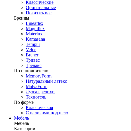
Классические
Оригинальные
Показать все
Бренды
Lineaflex
Magniflex
Materlux
Kamasana
Tempur
Vefer
Brener
Тривес
Трелакс
По наполнителю
MemoryForm
Натуральный латекс
MalvaForm
Лузга гречихи
Техногель
По форме
Классическая
С валиками под шею
Мебель
Мебель
Категории