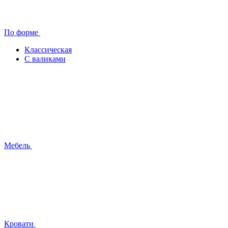
По форме
Классическая
С валиками
Мебель
Кровати