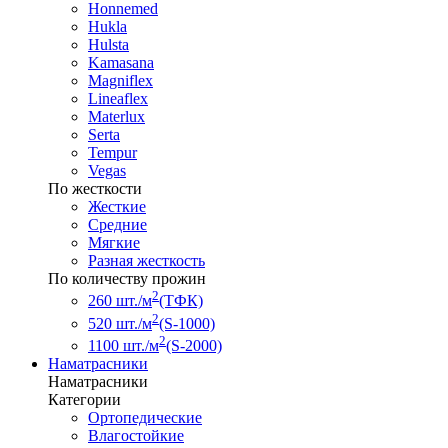
Honnemed
Hukla
Hulsta
Kamasana
Magniflex
Lineaflex
Materlux
Serta
Tempur
Vegas
По жесткости
Жесткие
Средние
Мягкие
Разная жесткость
По количеству прожин
2
260 шт./м
(ТФК)
2
520 шт./м
(S-1000)
2
1100 шт./м
(S-2000)
Наматрасники
Наматрасники
Категории
Ортопедические
Влагостойкие