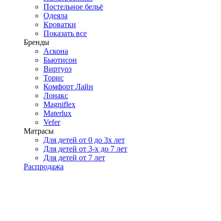
Постельное бельё
Одеяла
Кроватки
Показать все
Бренды
Аскона
Бьютисон
Виртуоз
Торис
Комфорт Лайн
Лонакс
Magniflex
Materlux
Vefer
Матрасы
Для детей от 0 до 3х лет
Для детей от 3-х до 7 лет
Для детей от 7 лет
Распродажа