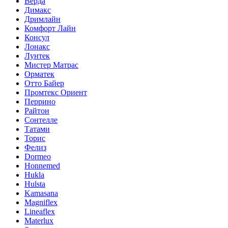
Верда
Димакс
Дримлайн
Комфорт Лайн
Консул
Лонакс
Лунтек
Мистер Матрас
Орматек
Отто Байер
Промтекс Ориент
Перрино
Райтон
Сонтелле
Татами
Торис
Фелиз
Dormeo
Honnemed
Hukla
Hulsta
Kamasana
Magniflex
Lineaflex
Materlux