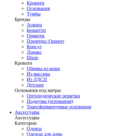
Кровати
Основания
Тумбы
Бренды
Аскона
Бенартти
Орматек
Промтекс-Ориент
Консул
Лонакс
Шале
Кровати
Обивка из кожи
Из массива
Из ЛДСП
Детские
Основания под матрас
Ортопедические решетки
Подиумы (основания)
Трансформируемые основания
Аксессуары
Аксессуары
Категории
Одеяла
Одежда для дома