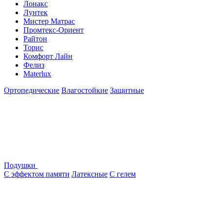
Лонакс
Лунтек
Мистер Матрас
Промтекс-Ориент
Райтон
Торис
Комфорт Лайн
Фелиз
Materlux
Ортопедические
Влагостойкие
Защитные
Подушки
С эффектом памяти
Латексные
С гелем