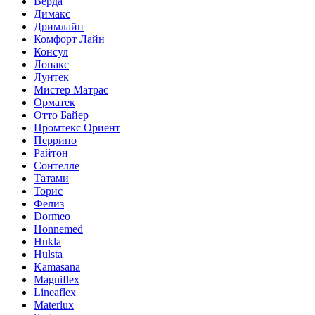
Верда
Димакс
Дримлайн
Комфорт Лайн
Консул
Лонакс
Лунтек
Мистер Матрас
Орматек
Отто Байер
Промтекс Ориент
Перрино
Райтон
Сонтелле
Татами
Торис
Фелиз
Dormeo
Honnemed
Hukla
Hulsta
Kamasana
Magniflex
Lineaflex
Materlux