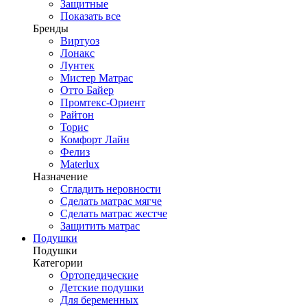
Защитные
Показать все
Бренды
Виртуоз
Лонакс
Лунтек
Мистер Матрас
Отто Байер
Промтекс-Ориент
Райтон
Торис
Комфорт Лайн
Фелиз
Materlux
Назначение
Сгладить неровности
Сделать матрас мягче
Сделать матрас жестче
Защитить матрас
Подушки
Подушки
Категории
Ортопедические
Детские подушки
Для беременных