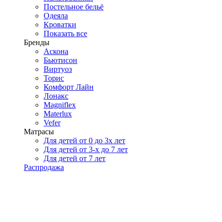
Постельное бельё
Одеяла
Кроватки
Показать все
Бренды
Аскона
Бьютисон
Виртуоз
Торис
Комфорт Лайн
Лонакс
Magniflex
Materlux
Vefer
Матрасы
Для детей от 0 до 3х лет
Для детей от 3-х до 7 лет
Для детей от 7 лет
Распродажа