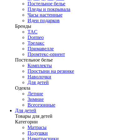
Постельное белье
Пледы и покрывала
Часы настенные
Идеи подарков
Бренды
TAC
Dormeo
Трелакс
Примавелле
Промтекс-ориент
Постельное белье
Комплекты
Простыни на резинке
Наволочки
Для детей
Одеяла
Летние
Зимние
Всесезонные
Для детей
Товары для детей
Категории
Матрасы
Подушки
Наматрасники