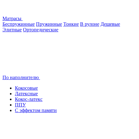
Матрасы
Беспружинные
Пружинные
Тонкие
В рулоне
Дешевые
Элитные
Ортопедические
По наполнителю
Кокосовые
Латексные
Кокос-латекс
ППУ
С эффектом памяти