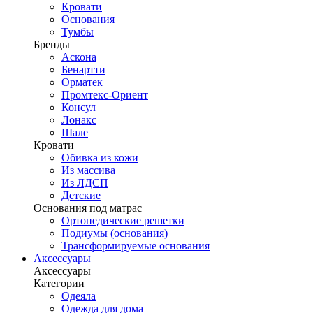
Кровати
Основания
Тумбы
Бренды
Аскона
Бенартти
Орматек
Промтекс-Ориент
Консул
Лонакс
Шале
Кровати
Обивка из кожи
Из массива
Из ЛДСП
Детские
Основания под матрас
Ортопедические решетки
Подиумы (основания)
Трансформируемые основания
Аксессуары
Аксессуары
Категории
Одеяла
Одежда для дома