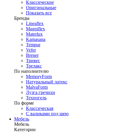
Классические
Оригинальные
Показать все
Бренды
Lineaflex
Magniflex
Materlux
Kamasana
Tempur
Vefer
Brener
Тривес
Трелакс
По наполнителю
MemoryForm
Натуральный латекс
MalvaForm
Лузга гречихи
Техногель
По форме
Классическая
С валиками под шею
Мебель
Мебель
Категории