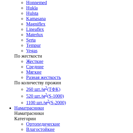
Honnemed
Hukla
Hulsta
Kamasana
Magniflex
Lineaflex
Materlux
Serta
Tempur
Vegas
По жесткости
Жесткие
Средние
Мягкие
Разная жесткость
По количеству прожин
2
260 шт./м
(ТФК)
2
520 шт./м
(S-1000)
2
1100 шт./м
(S-2000)
Наматрасники
Наматрасники
Категории
Ортопедические
Влагостойкие