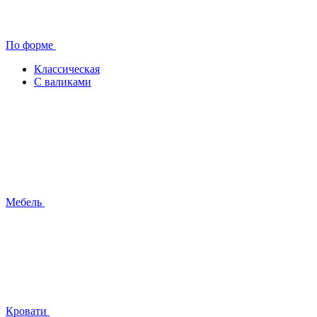
По форме
Классическая
С валиками
Мебель
Кровати