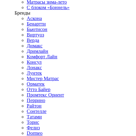
Матрасы зима-лето
С блоком «Боннель»
Бренды
Аскона
Бенартти
Бьютисон
Виртуоз
Верда
Димакс
Дримлайн
Комфорт Лайн
Консул
Лонакс
Лунтек
Мистер Матрас
Орматек
Отто Байер
Промтекс Ориент
Перрино
Райтон
Сонтелле
Татами
Торис
Фелиз
Dormeo