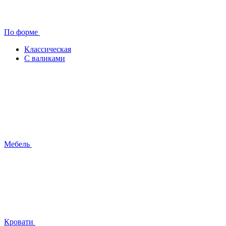
По форме
Классическая
С валиками
Мебель
Кровати