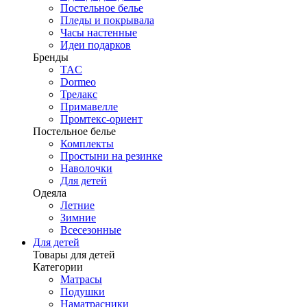
Постельное белье
Пледы и покрывала
Часы настенные
Идеи подарков
Бренды
TAC
Dormeo
Трелакс
Примавелле
Промтекс-ориент
Постельное белье
Комплекты
Простыни на резинке
Наволочки
Для детей
Одеяла
Летние
Зимние
Всесезонные
Для детей
Товары для детей
Категории
Матрасы
Подушки
Наматрасники