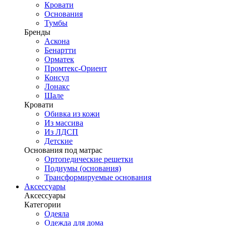
Кровати
Основания
Тумбы
Бренды
Аскона
Бенартти
Орматек
Промтекс-Ориент
Консул
Лонакс
Шале
Кровати
Обивка из кожи
Из массива
Из ЛДСП
Детские
Основания под матрас
Ортопедические решетки
Подиумы (основания)
Трансформируемые основания
Аксессуары
Аксессуары
Категории
Одеяла
Одежда для дома