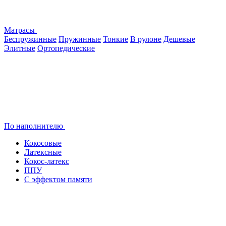
Матрасы
Беспружинные
Пружинные
Тонкие
В рулоне
Дешевые
Элитные
Ортопедические
По наполнителю
Кокосовые
Латексные
Кокос-латекс
ППУ
С эффектом памяти