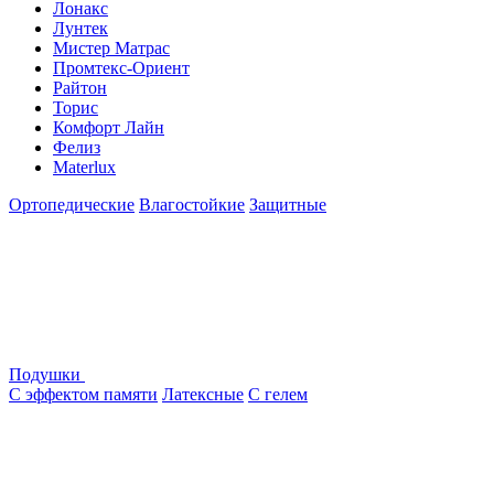
Лонакс
Лунтек
Мистер Матрас
Промтекс-Ориент
Райтон
Торис
Комфорт Лайн
Фелиз
Materlux
Ортопедические
Влагостойкие
Защитные
Подушки
С эффектом памяти
Латексные
С гелем