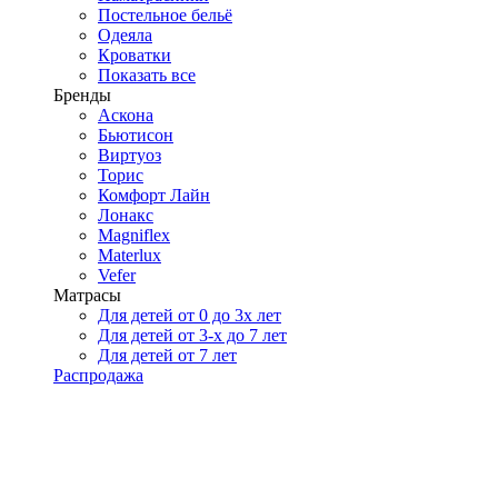
Постельное бельё
Одеяла
Кроватки
Показать все
Бренды
Аскона
Бьютисон
Виртуоз
Торис
Комфорт Лайн
Лонакс
Magniflex
Materlux
Vefer
Матрасы
Для детей от 0 до 3х лет
Для детей от 3-х до 7 лет
Для детей от 7 лет
Распродажа