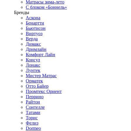
Матрасы зима-лето
С блоком «Боннель»
Бренды
Аскона
Бенартти
Бьютисон
Виртуоз
Верда
Димакс
Дримлайн
Комфорт Лайн
Консул
Лонакс
Лунтек
Мистер Матрас
Орматек
Отто Байер
Промтекс Ориент
Перрино
Райтон
Сонтелле
Татами
Торис
Фелиз
Dormeo