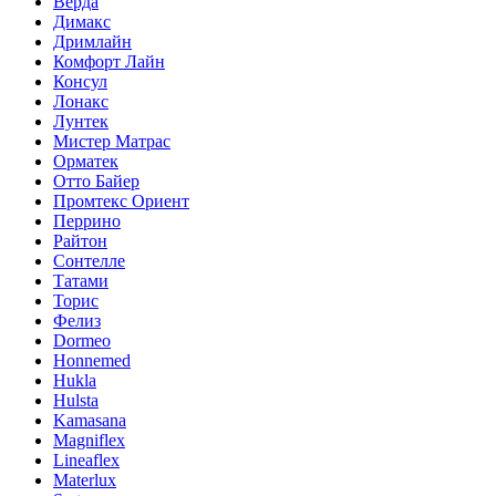
Верда
Димакс
Дримлайн
Комфорт Лайн
Консул
Лонакс
Лунтек
Мистер Матрас
Орматек
Отто Байер
Промтекс Ориент
Перрино
Райтон
Сонтелле
Татами
Торис
Фелиз
Dormeo
Honnemed
Hukla
Hulsta
Kamasana
Magniflex
Lineaflex
Materlux