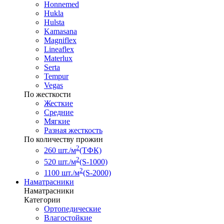
Honnemed
Hukla
Hulsta
Kamasana
Magniflex
Lineaflex
Materlux
Serta
Tempur
Vegas
По жесткости
Жесткие
Средние
Мягкие
Разная жесткость
По количеству прожин
2
260 шт./м
(ТФК)
2
520 шт./м
(S-1000)
2
1100 шт./м
(S-2000)
Наматрасники
Наматрасники
Категории
Ортопедические
Влагостойкие