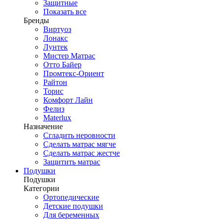
Защитные
Показать все
Бренды
Виртуоз
Лонакс
Лунтек
Мистер Матрас
Отто Байер
Промтекс-Ориент
Райтон
Торис
Комфорт Лайн
Фелиз
Materlux
Назначение
Сгладить неровности
Сделать матрас мягче
Сделать матрас жестче
Защитить матрас
Подушки
Подушки
Категории
Ортопедические
Детские подушки
Для беременных