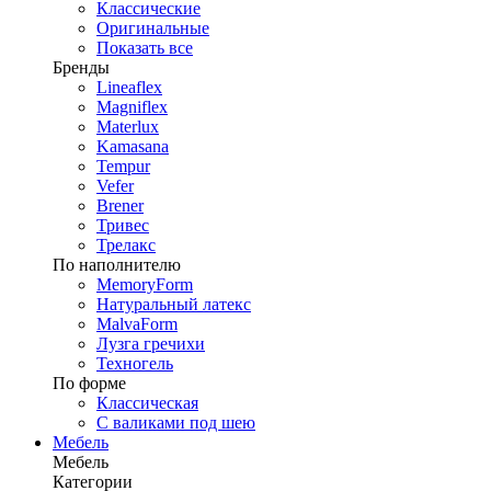
Классические
Оригинальные
Показать все
Бренды
Lineaflex
Magniflex
Materlux
Kamasana
Tempur
Vefer
Brener
Тривес
Трелакс
По наполнителю
MemoryForm
Натуральный латекс
MalvaForm
Лузга гречихи
Техногель
По форме
Классическая
С валиками под шею
Мебель
Мебель
Категории