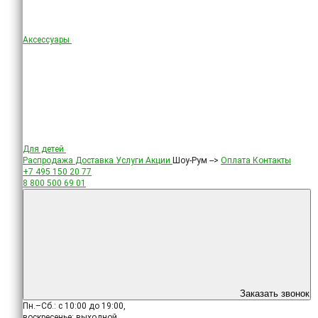
Аксессуары
Для детей
Распродажа
Доставка
Услуги
Акции
Шоу-Рум -->
Оплата
Контакты
+7 495
150 20 77
8 800
500 69 01
Заказать звонок
Пн.–Сб.: с 10:00 до 19:00,
воскресенье: выходной