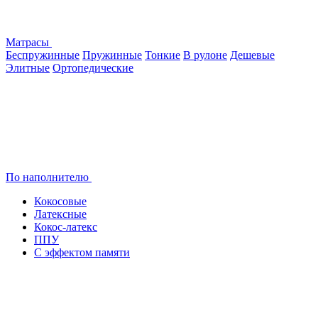
Матрасы
Беспружинные
Пружинные
Тонкие
В рулоне
Дешевые
Элитные
Ортопедические
По наполнителю
Кокосовые
Латексные
Кокос-латекс
ППУ
С эффектом памяти