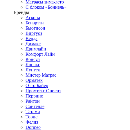
Матрасы зима-лето
С блоком «Боннель»
Бренды
Аскона
Бенартти
Бьютисон
Виртуоз
Верда
Димакс
Дримлайн
Комфорт Лайн
Консул
Лонакс
Лунтек
Мистер Матрас
Орматек
Отто Байер
Промтекс Ориент
Перрино
Райтон
Сонтелле
Татами
Торис
Фелиз
Dormeo