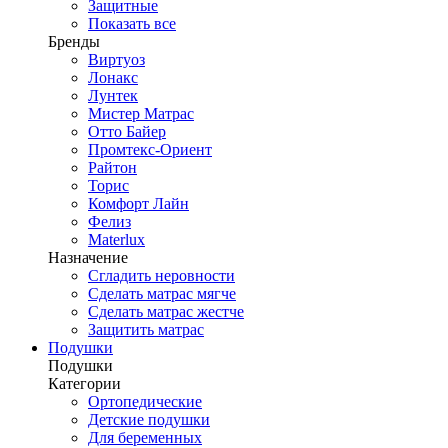
Защитные
Показать все
Бренды
Виртуоз
Лонакс
Лунтек
Мистер Матрас
Отто Байер
Промтекс-Ориент
Райтон
Торис
Комфорт Лайн
Фелиз
Materlux
Назначение
Сгладить неровности
Сделать матрас мягче
Сделать матрас жестче
Защитить матрас
Подушки
Подушки
Категории
Ортопедические
Детские подушки
Для беременных