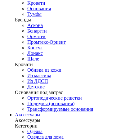
Кровати
Основания
Тумбы
Бренды
Аскона
Бенартти
Орматек
Промтекс-Ориент
Консул
Лонакс
Шале
Кровати
Обивка из кожи
Из массива
Из ЛДСП
Детские
Основания под матрас
Ортопедические решетки
Подиумы (основания)
Трансформируемые основания
Аксессуары
Аксессуары
Категории
Одеяла
Одежда для дома