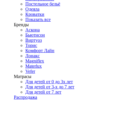
Постельное бельё
Одеяла
Кроватки
Показать все
Бренды
Аскона
Бьютисон
Виртуоз
Торис
Комфорт Лайн
Лонакс
Magniflex
Materlux
Vefer
Матрасы
Для детей от 0 до 3х лет
Для детей от 3-х до 7 лет
Для детей от 7 лет
Распродажа