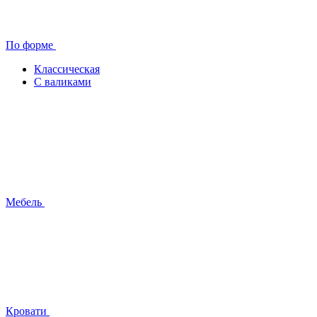
По форме
Классическая
С валиками
Мебель
Кровати