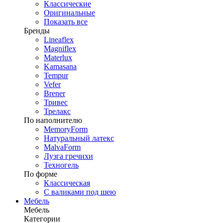
Классические
Оригинальные
Показать все
Бренды
Lineaflex
Magniflex
Materlux
Kamasana
Tempur
Vefer
Brener
Тривес
Трелакс
По наполнителю
MemoryForm
Натуральный латекс
MalvaForm
Лузга гречихи
Техногель
По форме
Классическая
С валиками под шею
Мебель
Мебель
Категории