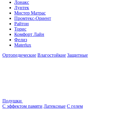
Лонакс
Лунтек
Мистер Матрас
Промтекс-Ориент
Райтон
Торис
Комфорт Лайн
Фелиз
Materlux
Ортопедические
Влагостойкие
Защитные
Подушки
С эффектом памяти
Латексные
С гелем