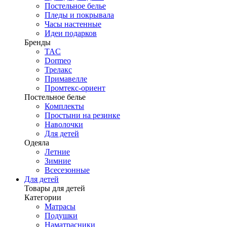
Постельное белье
Пледы и покрывала
Часы настенные
Идеи подарков
Бренды
TAC
Dormeo
Трелакс
Примавелле
Промтекс-ориент
Постельное белье
Комплекты
Простыни на резинке
Наволочки
Для детей
Одеяла
Летние
Зимние
Всесезонные
Для детей
Товары для детей
Категории
Матрасы
Подушки
Наматрасники