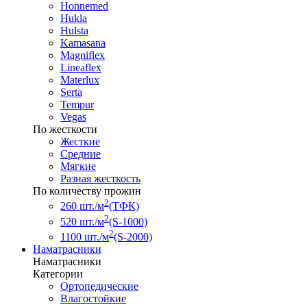
Honnemed
Hukla
Hulsta
Kamasana
Magniflex
Lineaflex
Materlux
Serta
Tempur
Vegas
По жесткости
Жесткие
Средние
Мягкие
Разная жесткость
По количеству прожин
2
260 шт./м
(ТФК)
2
520 шт./м
(S-1000)
2
1100 шт./м
(S-2000)
Наматрасники
Наматрасники
Категории
Ортопедические
Влагостойкие