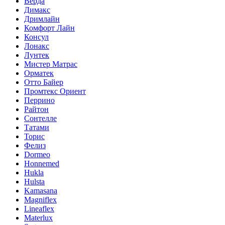
Верда
Димакс
Дримлайн
Комфорт Лайн
Консул
Лонакс
Лунтек
Мистер Матрас
Орматек
Отто Байер
Промтекс Ориент
Перрино
Райтон
Сонтелле
Татами
Торис
Фелиз
Dormeo
Honnemed
Hukla
Hulsta
Kamasana
Magniflex
Lineaflex
Materlux