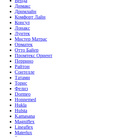
Верда
Димакс
Дримлайн
Комфорт Лайн
Консул
Лонакс
Лунтек
Мистер Матрас
Орматек
Отто Байер
Промтекс Ориент
Перрино
Райтон
Сонтелле
Татами
Торис
Фелиз
Dormeo
Honnemed
Hukla
Hulsta
Kamasana
Magniflex
Lineaflex
Materlux