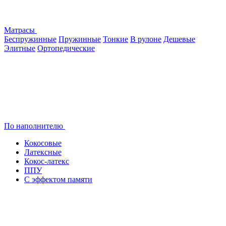
Матрасы
Беспружинные
Пружинные
Тонкие
В рулоне
Дешевые
Элитные
Ортопедические
По наполнителю
Кокосовые
Латексные
Кокос-латекс
ППУ
С эффектом памяти