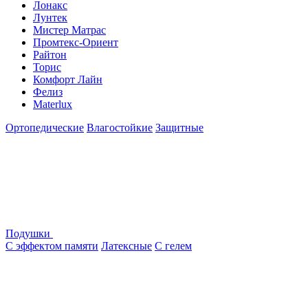
Лонакс
Лунтек
Мистер Матрас
Промтекс-Ориент
Райтон
Торис
Комфорт Лайн
Фелиз
Materlux
Ортопедические
Влагостойкие
Защитные
Подушки
С эффектом памяти
Латексные
С гелем