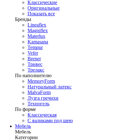
Классические
Оригинальные
Показать все
Бренды
Lineaflex
Magniflex
Materlux
Kamasana
Tempur
Vefer
Brener
Тривес
Трелакс
По наполнителю
MemoryForm
Натуральный латекс
MalvaForm
Лузга гречихи
Техногель
По форме
Классическая
С валиками под шею
Мебель
Мебель
Категории