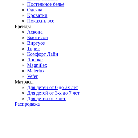
Постельное бельё
Одеяла
Кроватки
Показать все
Бренды
Аскона
Бьютисон
Виртуоз
Торис
Комфорт Лайн
Лонакс
Magniflex
Materlux
Vefer
Матрасы
Для детей от 0 до 3х лет
Для детей от 3-х до 7 лет
Для детей от 7 лет
Распродажа