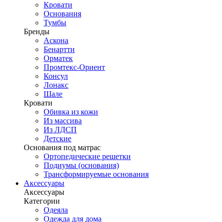
Кровати
Основания
Тумбы
Бренды
Аскона
Бенартти
Орматек
Промтекс-Ориент
Консул
Лонакс
Шале
Кровати
Обивка из кожи
Из массива
Из ЛДСП
Детские
Основания под матрас
Ортопедические решетки
Подиумы (основания)
Трансформируемые основания
Аксессуары
Аксессуары
Категории
Одеяла
Одежда для дома