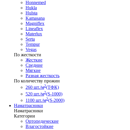
Honnemed
Hukla
Hulsta
Kamasana
Magniflex
Lineaflex
Materlux
Serta
Tempur
Vegas
По жесткости
Жесткие
Средние
Мягкие
Разная жесткость
По количеству прожин
2
260 шт./м
(ТФК)
2
520 шт./м
(S-1000)
2
1100 шт./м
(S-2000)
Наматрасники
Наматрасники
Категории
Ортопедические
Влагостойкие