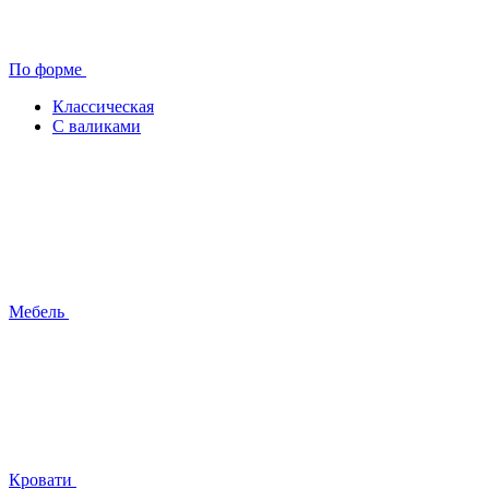
По форме
Классическая
С валиками
Мебель
Кровати