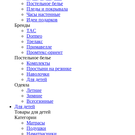
Постельное белье
Пледы и покрывала
Часы настенные
Идеи подарков
Бренды
TAC
Dormeo
Трелакс
Примавелле
Промтекс-ориент
Постельное белье
Комплекты
Простыни на резинке
Наволочки
Для детей
Одеяла
Летние
Зимние
Всесезонные
Для детей
Товары для детей
Категории
Матрасы
Подушки
Наматрасники