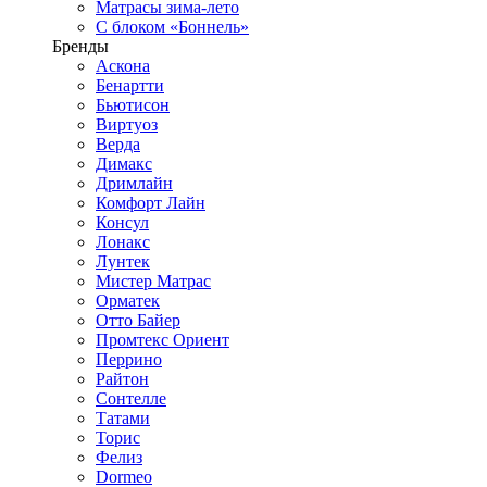
Матрасы зима-лето
С блоком «Боннель»
Бренды
Аскона
Бенартти
Бьютисон
Виртуоз
Верда
Димакс
Дримлайн
Комфорт Лайн
Консул
Лонакс
Лунтек
Мистер Матрас
Орматек
Отто Байер
Промтекс Ориент
Перрино
Райтон
Сонтелле
Татами
Торис
Фелиз
Dormeo