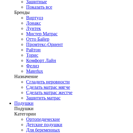
Защитные
Показать все
Бренды
Виртуоз
Лонакс
Лунтек
Мистер Матрас
Отто Байер
Промтекс-Ориент
Райтон
Торис
Комфорт Лайн
Фелиз
Materlux
Назначение
Сгладить неровности
Сделать матрас мягче
Сделать матрас жестче
Защитить матрас
Подушки
Подушки
Категории
Ортопедические
Детские подушки
Для беременных