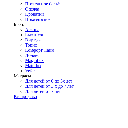
Постельное бельё
Одеяла
Кроватки
Показать все
Бренды
Аскона
Бьютисон
Виртуоз
Торис
Комфорт Лайн
Лонакс
Magniflex
Materlux
Vefer
Матрасы
Для детей от 0 до 3х лет
Для детей от 3-х до 7 лет
Для детей от 7 лет
Распродажа