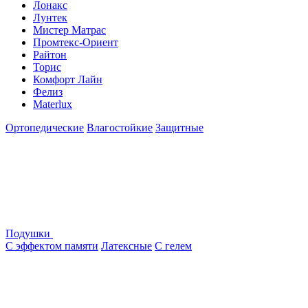
Лонакс
Лунтек
Мистер Матрас
Промтекс-Ориент
Райтон
Торис
Комфорт Лайн
Фелиз
Materlux
Ортопедические
Влагостойкие
Защитные
Подушки
С эффектом памяти
Латексные
С гелем