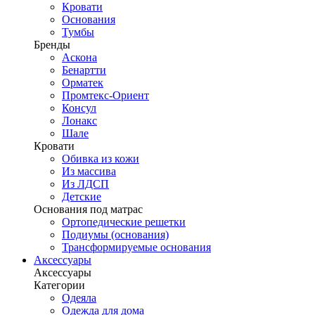
Кровати
Основания
Тумбы
Бренды
Аскона
Бенартти
Орматек
Промтекс-Ориент
Консул
Лонакс
Шале
Кровати
Обивка из кожи
Из массива
Из ЛДСП
Детские
Основания под матрас
Ортопедические решетки
Подиумы (основания)
Трансформируемые основания
Аксессуары
Аксессуары
Категории
Одеяла
Одежда для дома