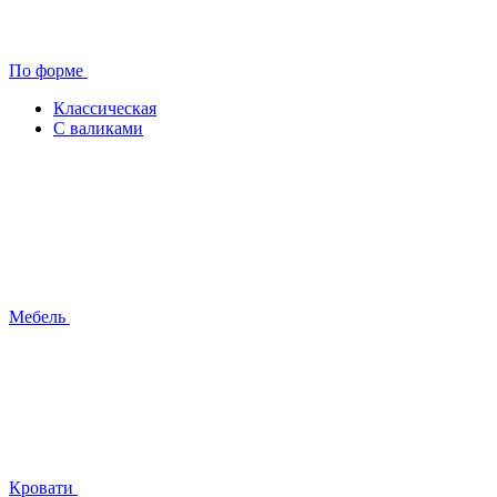
По форме
Классическая
С валиками
Мебель
Кровати