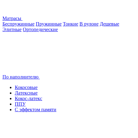
Матрасы
Беспружинные
Пружинные
Тонкие
В рулоне
Дешевые
Элитные
Ортопедические
По наполнителю
Кокосовые
Латексные
Кокос-латекс
ППУ
С эффектом памяти