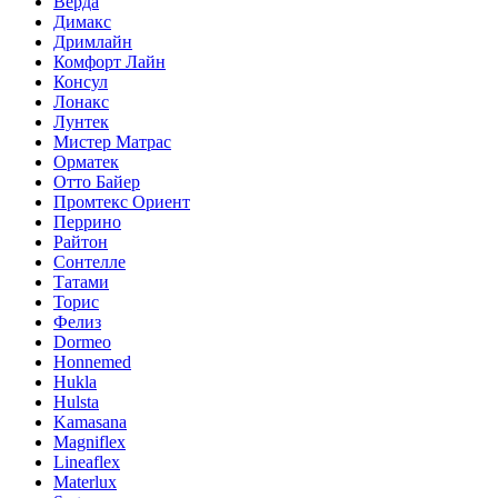
Верда
Димакс
Дримлайн
Комфорт Лайн
Консул
Лонакс
Лунтек
Мистер Матрас
Орматек
Отто Байер
Промтекс Ориент
Перрино
Райтон
Сонтелле
Татами
Торис
Фелиз
Dormeo
Honnemed
Hukla
Hulsta
Kamasana
Magniflex
Lineaflex
Materlux