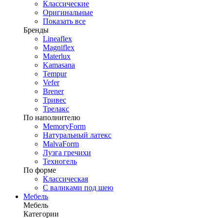
Классические
Оригинальные
Показать все
Бренды
Lineaflex
Magniflex
Materlux
Kamasana
Tempur
Vefer
Brener
Тривес
Трелакс
По наполнителю
MemoryForm
Натуральный латекс
MalvaForm
Лузга гречихи
Техногель
По форме
Классическая
С валиками под шею
Мебель
Мебель
Категории