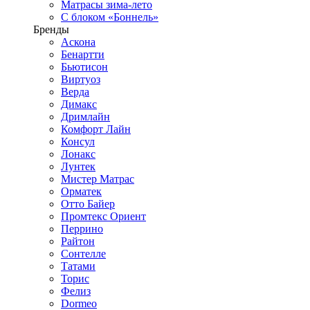
Матрасы зима-лето
С блоком «Боннель»
Бренды
Аскона
Бенартти
Бьютисон
Виртуоз
Верда
Димакс
Дримлайн
Комфорт Лайн
Консул
Лонакс
Лунтек
Мистер Матрас
Орматек
Отто Байер
Промтекс Ориент
Перрино
Райтон
Сонтелле
Татами
Торис
Фелиз
Dormeo