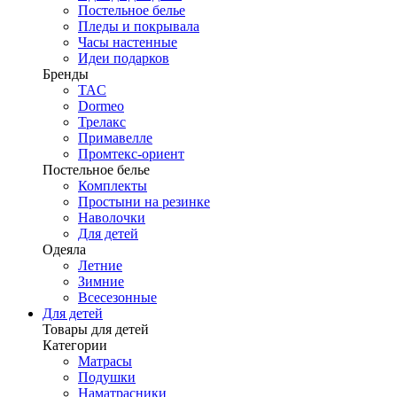
Постельное белье
Пледы и покрывала
Часы настенные
Идеи подарков
Бренды
TAC
Dormeo
Трелакс
Примавелле
Промтекс-ориент
Постельное белье
Комплекты
Простыни на резинке
Наволочки
Для детей
Одеяла
Летние
Зимние
Всесезонные
Для детей
Товары для детей
Категории
Матрасы
Подушки
Наматрасники