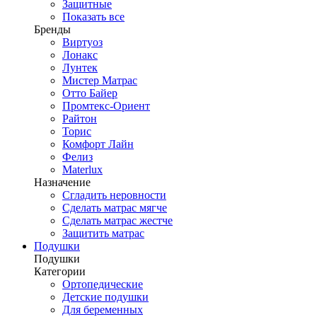
Защитные
Показать все
Бренды
Виртуоз
Лонакс
Лунтек
Мистер Матрас
Отто Байер
Промтекс-Ориент
Райтон
Торис
Комфорт Лайн
Фелиз
Materlux
Назначение
Сгладить неровности
Сделать матрас мягче
Сделать матрас жестче
Защитить матрас
Подушки
Подушки
Категории
Ортопедические
Детские подушки
Для беременных