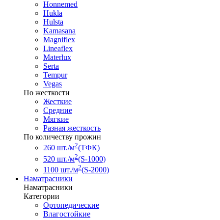
Honnemed
Hukla
Hulsta
Kamasana
Magniflex
Lineaflex
Materlux
Serta
Tempur
Vegas
По жесткости
Жесткие
Средние
Мягкие
Разная жесткость
По количеству прожин
2
260 шт./м
(ТФК)
2
520 шт./м
(S-1000)
2
1100 шт./м
(S-2000)
Наматрасники
Наматрасники
Категории
Ортопедические
Влагостойкие