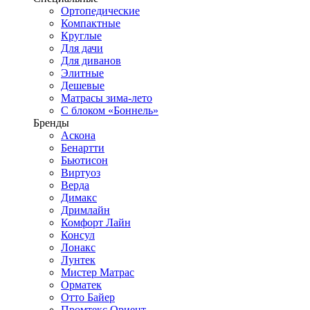
Ортопедические
Компактные
Круглые
Для дачи
Для диванов
Элитные
Дешевые
Матрасы зима-лето
С блоком «Боннель»
Бренды
Аскона
Бенартти
Бьютисон
Виртуоз
Верда
Димакс
Дримлайн
Комфорт Лайн
Консул
Лонакс
Лунтек
Мистер Матрас
Орматек
Отто Байер
Промтекс Ориент