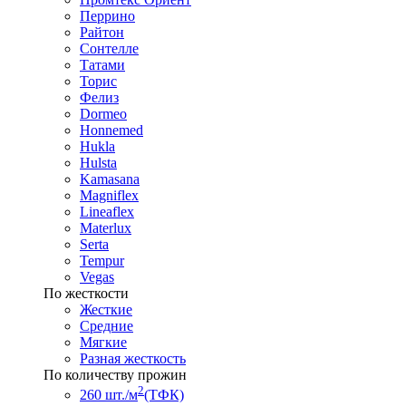
Перрино
Райтон
Сонтелле
Татами
Торис
Фелиз
Dormeo
Honnemed
Hukla
Hulsta
Kamasana
Magniflex
Lineaflex
Materlux
Serta
Tempur
Vegas
По жесткости
Жесткие
Средние
Мягкие
Разная жесткость
По количеству прожин
2
260 шт./м
(ТФК)