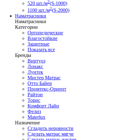
2
520 шт./м
(S-1000)
2
1100 шт./м
(S-2000)
Наматрасники
Наматрасники
Категории
Ортопедические
Влагостойкие
Защитные
Показать все
Бренды
Виртуоз
Лонакс
Лунтек
Мистер Матрас
Отто Байер
Промтекс-Ориент
Райтон
Торис
Комфорт Лайн
Фелиз
Materlux
Назначение
Сгладить неровности
Сделать матрас мягче
Сделать матрас жестче