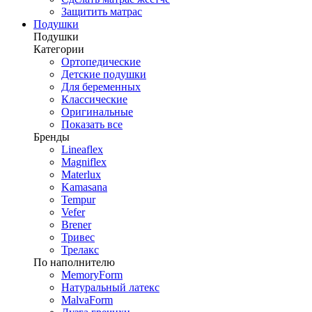
Защитить матрас
Подушки
Подушки
Категории
Ортопедические
Детские подушки
Для беременных
Классические
Оригинальные
Показать все
Бренды
Lineaflex
Magniflex
Materlux
Kamasana
Tempur
Vefer
Brener
Тривес
Трелакс
По наполнителю
MemoryForm
Натуральный латекс
MalvaForm