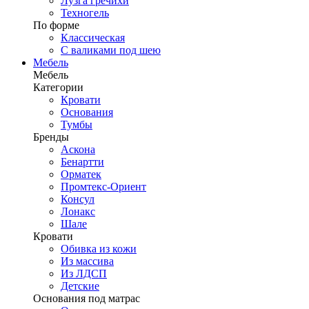
Лузга гречихи
Техногель
По форме
Классическая
С валиками под шею
Мебель
Мебель
Категории
Кровати
Основания
Тумбы
Бренды
Аскона
Бенартти
Орматек
Промтекс-Ориент
Консул
Лонакс
Шале
Кровати
Обивка из кожи
Из массива
Из ЛДСП
Детские
Основания под матрас