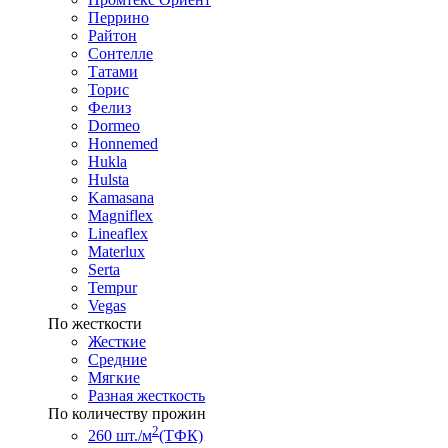
Перрино
Райтон
Сонтелле
Татами
Торис
Фелиз
Dormeo
Honnemed
Hukla
Hulsta
Kamasana
Magniflex
Lineaflex
Materlux
Serta
Tempur
Vegas
По жесткости
Жесткие
Средние
Мягкие
Разная жесткость
По количеству прожин
2
260 шт./м
(ТФК)