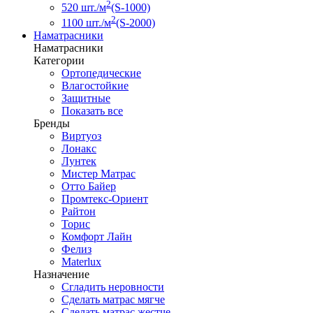
2
520 шт./м
(S-1000)
2
1100 шт./м
(S-2000)
Наматрасники
Наматрасники
Категории
Ортопедические
Влагостойкие
Защитные
Показать все
Бренды
Виртуоз
Лонакс
Лунтек
Мистер Матрас
Отто Байер
Промтекс-Ориент
Райтон
Торис
Комфорт Лайн
Фелиз
Materlux
Назначение
Сгладить неровности
Сделать матрас мягче
Сделать матрас жестче