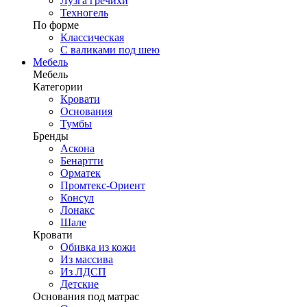
Лузга гречихи
Техногель
По форме
Классическая
С валиками под шею
Мебель
Мебель
Категории
Кровати
Основания
Тумбы
Бренды
Аскона
Бенартти
Орматек
Промтекс-Ориент
Консул
Лонакс
Шале
Кровати
Обивка из кожи
Из массива
Из ЛДСП
Детские
Основания под матрас