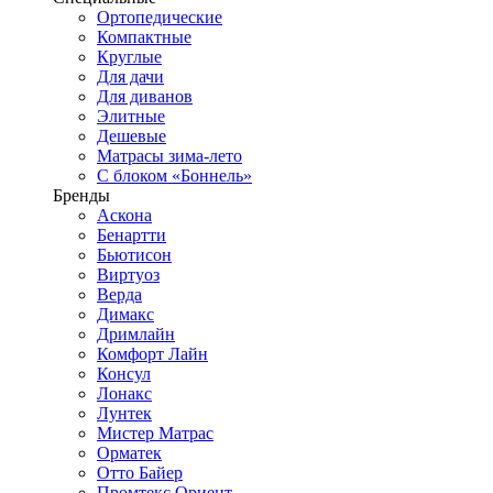
Ортопедические
Компактные
Круглые
Для дачи
Для диванов
Элитные
Дешевые
Матрасы зима-лето
С блоком «Боннель»
Бренды
Аскона
Бенартти
Бьютисон
Виртуоз
Верда
Димакс
Дримлайн
Комфорт Лайн
Консул
Лонакс
Лунтек
Мистер Матрас
Орматек
Отто Байер
Промтекс Ориент