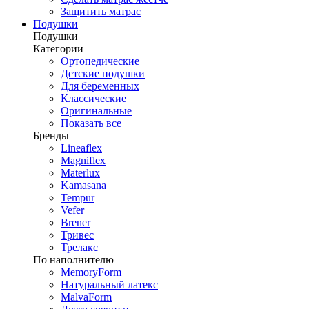
Защитить матрас
Подушки
Подушки
Категории
Ортопедические
Детские подушки
Для беременных
Классические
Оригинальные
Показать все
Бренды
Lineaflex
Magniflex
Materlux
Kamasana
Tempur
Vefer
Brener
Тривес
Трелакс
По наполнителю
MemoryForm
Натуральный латекс
MalvaForm