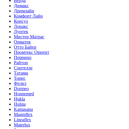
Верда
Димакс
Дримлайн
Комфорт Лайн
Консул
Лонакс
Лунтек
Мистер Матрас
Орматек
Отто Байер
Промтекс Ориент
Перрино
Райтон
Сонтелле
Татами
Торис
Фелиз
Dormeo
Honnemed
Hukla
Hulsta
Kamasana
Magniflex
Lineaflex
Materlux