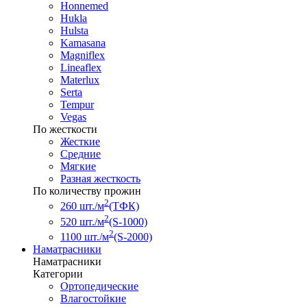
Honnemed
Hukla
Hulsta
Kamasana
Magniflex
Lineaflex
Materlux
Serta
Tempur
Vegas
По жесткости
Жесткие
Средние
Мягкие
Разная жесткость
По количеству прожин
2
260 шт./м
(ТФК)
2
520 шт./м
(S-1000)
2
1100 шт./м
(S-2000)
Наматрасники
Наматрасники
Категории
Ортопедические
Влагостойкие