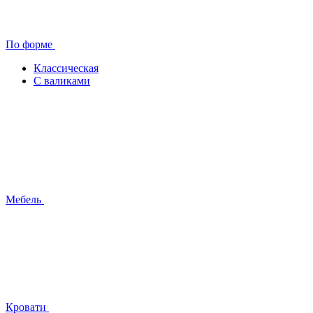
По форме
Классическая
С валиками
Мебель
Кровати