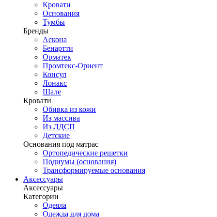
Кровати
Основания
Тумбы
Бренды
Аскона
Бенартти
Орматек
Промтекс-Ориент
Консул
Лонакс
Шале
Кровати
Обивка из кожи
Из массива
Из ЛДСП
Детские
Основания под матрас
Ортопедические решетки
Подиумы (основания)
Трансформируемые основания
Аксессуары
Аксессуары
Категории
Одеяла
Одежда для дома