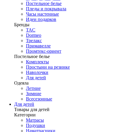
Постельное белье
Пледы и покрывала
Часы настенные
Идеи подарков
Бренды
TAC
Dormeo
Трелакс
Примавелле
Промтекс-ориент
Постельное белье
Комплекты
Простыни на резинке
Наволочки
Для детей
Одеяла
Летние
Зимние
Всесезонные
Для детей
Товары для детей
Категории
Матрасы
Подушки
Наматрасники