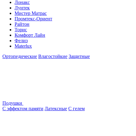
Лонакс
Лунтек
Мистер Матрас
Промтекс-Ориент
Райтон
Торис
Комфорт Лайн
Фелиз
Materlux
Ортопедические
Влагостойкие
Защитные
Подушки
С эффектом памяти
Латексные
С гелем