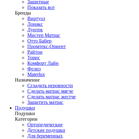
Защитные
Показать все
Бренды
Виртуоз
Лонакс
Лунтек
Мистер Матрас
Отто Байер
Промтекс-Ориент
Райтон
Торис
Комфорт Лайн
Фелиз
Materlux
Назначение
Сгладить неровности
Сделать матрас мягче
Сделать матрас жестче
Защитить матрас
Подушки
Подушки
Категории
Ортопедические
Детские подушки
Для беременных