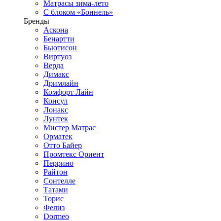
Матрасы зима-лето
С блоком «Боннель»
Бренды
Аскона
Бенартти
Бьютисон
Виртуоз
Верда
Димакс
Дримлайн
Комфорт Лайн
Консул
Лонакс
Лунтек
Мистер Матрас
Орматек
Отто Байер
Промтекс Ориент
Перрино
Райтон
Сонтелле
Татами
Торис
Фелиз
Dormeo