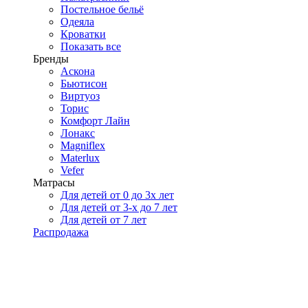
Постельное бельё
Одеяла
Кроватки
Показать все
Бренды
Аскона
Бьютисон
Виртуоз
Торис
Комфорт Лайн
Лонакс
Magniflex
Materlux
Vefer
Матрасы
Для детей от 0 до 3х лет
Для детей от 3-х до 7 лет
Для детей от 7 лет
Распродажа