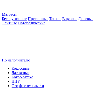
Матрасы
Беспружинные
Пружинные
Тонкие
В рулоне
Дешевые
Элитные
Ортопедические
По наполнителю
Кокосовые
Латексные
Кокос-латекс
ППУ
С эффектом памяти