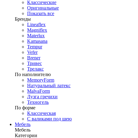
Классические
Оригинальные
Показать все
Бренды
Lineaflex
Magniflex
Materlux
Kamasana
Tempur
Vefer
Brener
Тривес
Трелакс
По наполнителю
MemoryForm
Натуральный латекс
MalvaForm
Лузга гречихи
Техногель
По форме
Классическая
С валиками под шею
Мебель
Мебель
Категории