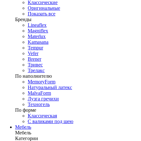
Классические
Оригинальные
Показать все
Бренды
Lineaflex
Magniflex
Materlux
Kamasana
Tempur
Vefer
Brener
Тривес
Трелакс
По наполнителю
MemoryForm
Натуральный латекс
MalvaForm
Лузга гречихи
Техногель
По форме
Классическая
С валиками под шею
Мебель
Мебель
Категории