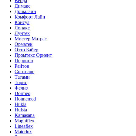
Верда
Димакс
Дримлайн
Комфорт Лайн
Консул
Лонакс
Лунтек
Мистер Матрас
Орматек
Отто Байер
Промтекс Ориент
Перрино
Райтон
Сонтелле
Татами
Торис
Фелиз
Dormeo
Honnemed
Hukla
Hulsta
Kamasana
Magniflex
Lineaflex
Materlux