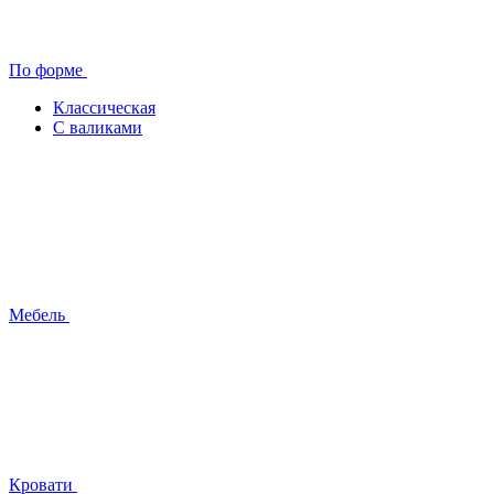
По форме
Классическая
С валиками
Мебель
Кровати