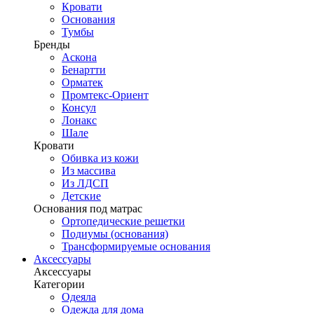
Кровати
Основания
Тумбы
Бренды
Аскона
Бенартти
Орматек
Промтекс-Ориент
Консул
Лонакс
Шале
Кровати
Обивка из кожи
Из массива
Из ЛДСП
Детские
Основания под матрас
Ортопедические решетки
Подиумы (основания)
Трансформируемые основания
Аксессуары
Аксессуары
Категории
Одеяла
Одежда для дома