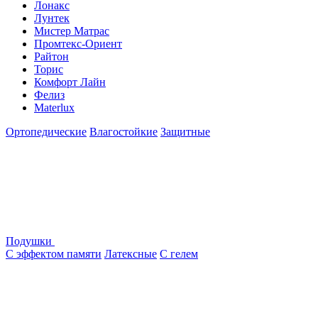
Лонакс
Лунтек
Мистер Матрас
Промтекс-Ориент
Райтон
Торис
Комфорт Лайн
Фелиз
Materlux
Ортопедические
Влагостойкие
Защитные
Подушки
С эффектом памяти
Латексные
С гелем