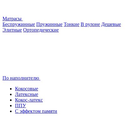
Матрасы
Беспружинные
Пружинные
Тонкие
В рулоне
Дешевые
Элитные
Ортопедические
По наполнителю
Кокосовые
Латексные
Кокос-латекс
ППУ
С эффектом памяти