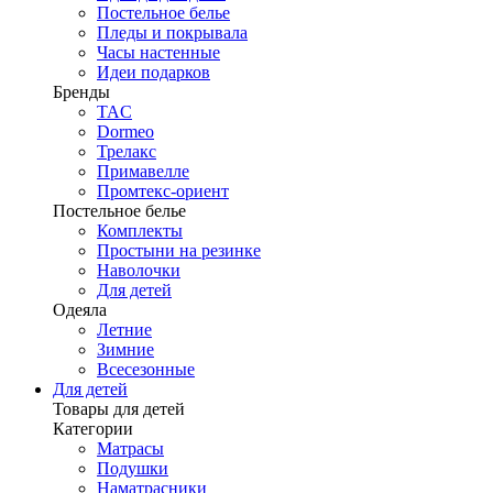
Постельное белье
Пледы и покрывала
Часы настенные
Идеи подарков
Бренды
TAC
Dormeo
Трелакс
Примавелле
Промтекс-ориент
Постельное белье
Комплекты
Простыни на резинке
Наволочки
Для детей
Одеяла
Летние
Зимние
Всесезонные
Для детей
Товары для детей
Категории
Матрасы
Подушки
Наматрасники