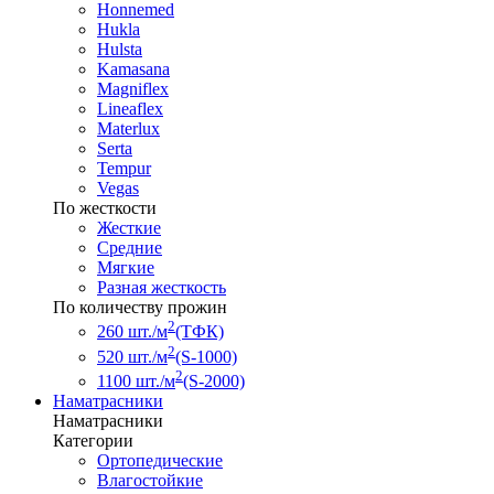
Honnemed
Hukla
Hulsta
Kamasana
Magniflex
Lineaflex
Materlux
Serta
Tempur
Vegas
По жесткости
Жесткие
Средние
Мягкие
Разная жесткость
По количеству прожин
2
260 шт./м
(ТФК)
2
520 шт./м
(S-1000)
2
1100 шт./м
(S-2000)
Наматрасники
Наматрасники
Категории
Ортопедические
Влагостойкие