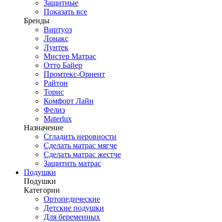
Защитные
Показать все
Бренды
Виртуоз
Лонакс
Лунтек
Мистер Матрас
Отто Байер
Промтекс-Ориент
Райтон
Торис
Комфорт Лайн
Фелиз
Materlux
Назначение
Сгладить неровности
Сделать матрас мягче
Сделать матрас жестче
Защитить матрас
Подушки
Подушки
Категории
Ортопедические
Детские подушки
Для беременных