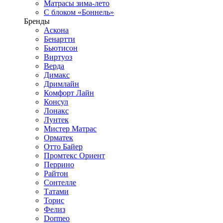
Матрасы зима-лето
С блоком «Боннель»
Бренды
Аскона
Бенартти
Бьютисон
Виртуоз
Верда
Димакс
Дримлайн
Комфорт Лайн
Консул
Лонакс
Лунтек
Мистер Матрас
Орматек
Отто Байер
Промтекс Ориент
Перрино
Райтон
Сонтелле
Татами
Торис
Фелиз
Dormeo