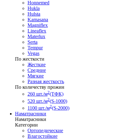
Honnemed
Hukla
Hulsta
Kamasana
Magniflex
Lineaflex
Materlux
Serta
Tempur
Vegas
По жесткости
Жесткие
Средние
Мягкие
Разная жесткость
По количеству прожин
2
260 шт./м
(ТФК)
2
520 шт./м
(S-1000)
2
1100 шт./м
(S-2000)
Наматрасники
Наматрасники
Категории
Ортопедические
Влагостойкие