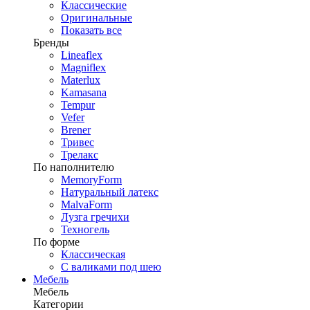
Классические
Оригинальные
Показать все
Бренды
Lineaflex
Magniflex
Materlux
Kamasana
Tempur
Vefer
Brener
Тривес
Трелакс
По наполнителю
MemoryForm
Натуральный латекс
MalvaForm
Лузга гречихи
Техногель
По форме
Классическая
С валиками под шею
Мебель
Мебель
Категории