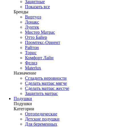
Защитные
Показать все
Бренды
Виртуоз
Лонакс
Лунтек
Мистер Матрас
Отто Байер
Промтекс-Ориент
Райтон
Торис
Комфорт Лайн
Фелиз
Materlux
Назначение
Сгладить неровности
Сделать матрас мягче
Сделать матрас жестче
Защитить матрас
Подушки
Подушки
Категории
Ортопедические
Детские подушки
Для беременных