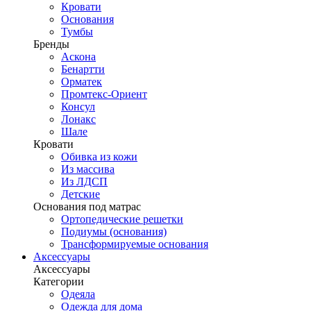
Кровати
Основания
Тумбы
Бренды
Аскона
Бенартти
Орматек
Промтекс-Ориент
Консул
Лонакс
Шале
Кровати
Обивка из кожи
Из массива
Из ЛДСП
Детские
Основания под матрас
Ортопедические решетки
Подиумы (основания)
Трансформируемые основания
Аксессуары
Аксессуары
Категории
Одеяла
Одежда для дома