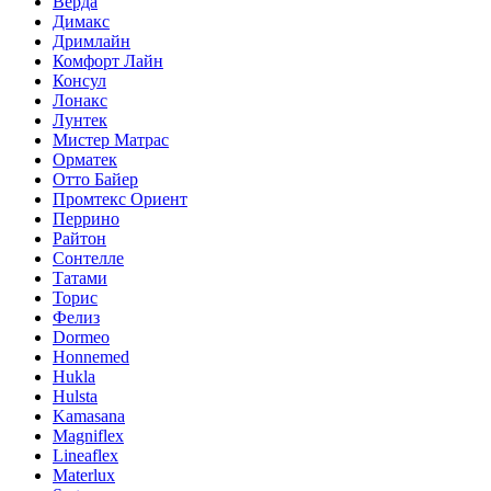
Верда
Димакс
Дримлайн
Комфорт Лайн
Консул
Лонакс
Лунтек
Мистер Матрас
Орматек
Отто Байер
Промтекс Ориент
Перрино
Райтон
Сонтелле
Татами
Торис
Фелиз
Dormeo
Honnemed
Hukla
Hulsta
Kamasana
Magniflex
Lineaflex
Materlux