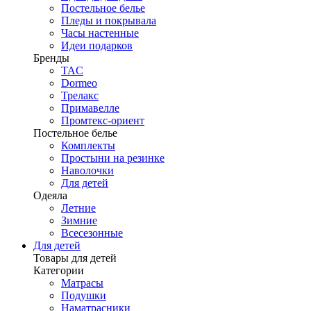
Постельное белье
Пледы и покрывала
Часы настенные
Идеи подарков
Бренды
TAC
Dormeo
Трелакс
Примавелле
Промтекс-ориент
Постельное белье
Комплекты
Простыни на резинке
Наволочки
Для детей
Одеяла
Летние
Зимние
Всесезонные
Для детей
Товары для детей
Категории
Матрасы
Подушки
Наматрасники