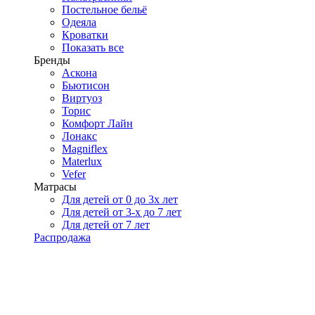
Постельное бельё
Одеяла
Кроватки
Показать все
Бренды
Аскона
Бьютисон
Виртуоз
Торис
Комфорт Лайн
Лонакс
Magniflex
Materlux
Vefer
Матрасы
Для детей от 0 до 3х лет
Для детей от 3-х до 7 лет
Для детей от 7 лет
Распродажа