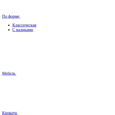
По форме
Классическая
С валиками
Мебель
Кровати