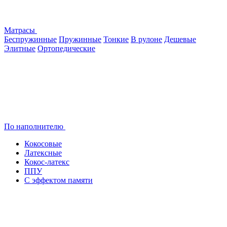
Матрасы
Беспружинные
Пружинные
Тонкие
В рулоне
Дешевые
Элитные
Ортопедические
По наполнителю
Кокосовые
Латексные
Кокос-латекс
ППУ
С эффектом памяти