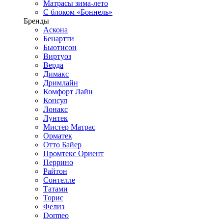
Матрасы зима-лето
С блоком «Боннель»
Бренды
Аскона
Бенартти
Бьютисон
Виртуоз
Верда
Димакс
Дримлайн
Комфорт Лайн
Консул
Лонакс
Лунтек
Мистер Матрас
Орматек
Отто Байер
Промтекс Ориент
Перрино
Райтон
Сонтелле
Татами
Торис
Фелиз
Dormeo