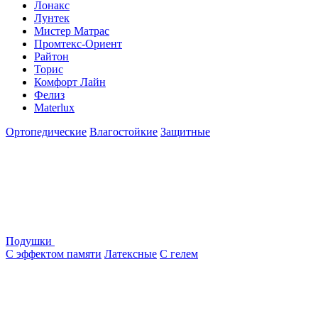
Лонакс
Лунтек
Мистер Матрас
Промтекс-Ориент
Райтон
Торис
Комфорт Лайн
Фелиз
Materlux
Ортопедические
Влагостойкие
Защитные
Подушки
С эффектом памяти
Латексные
С гелем