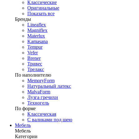
Классические
Оригинальные
Показать все
Бренды
Lineaflex
Magniflex
Materlux
Kamasana
Tempur
Vefer
Brener
Тривес
Трелакс
По наполнителю
MemoryForm
Натуральный латекс
MalvaForm
Лузга гречихи
Техногель
По форме
Классическая
С валиками под шею
Мебель
Мебель
Категории