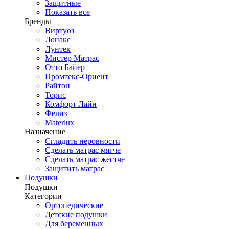
Защитные
Показать все
Бренды
Виртуоз
Лонакс
Лунтек
Мистер Матрас
Отто Байер
Промтекс-Ориент
Райтон
Торис
Комфорт Лайн
Фелиз
Materlux
Назначение
Сгладить неровности
Сделать матрас мягче
Сделать матрас жестче
Защитить матрас
Подушки
Подушки
Категории
Ортопедические
Детские подушки
Для беременных