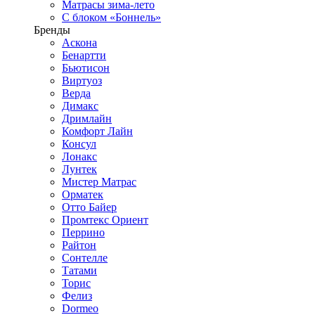
Матрасы зима-лето
С блоком «Боннель»
Бренды
Аскона
Бенартти
Бьютисон
Виртуоз
Верда
Димакс
Дримлайн
Комфорт Лайн
Консул
Лонакс
Лунтек
Мистер Матрас
Орматек
Отто Байер
Промтекс Ориент
Перрино
Райтон
Сонтелле
Татами
Торис
Фелиз
Dormeo