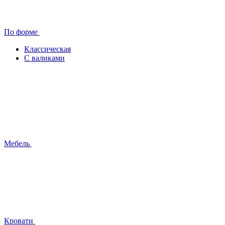
По форме
Классическая
С валиками
Мебель
Кровати