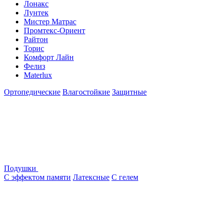
Лонакс
Лунтек
Мистер Матрас
Промтекс-Ориент
Райтон
Торис
Комфорт Лайн
Фелиз
Materlux
Ортопедические
Влагостойкие
Защитные
Подушки
С эффектом памяти
Латексные
С гелем