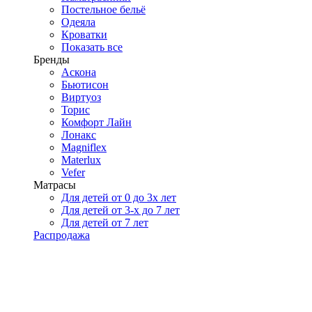
Постельное бельё
Одеяла
Кроватки
Показать все
Бренды
Аскона
Бьютисон
Виртуоз
Торис
Комфорт Лайн
Лонакс
Magniflex
Materlux
Vefer
Матрасы
Для детей от 0 до 3х лет
Для детей от 3-х до 7 лет
Для детей от 7 лет
Распродажа