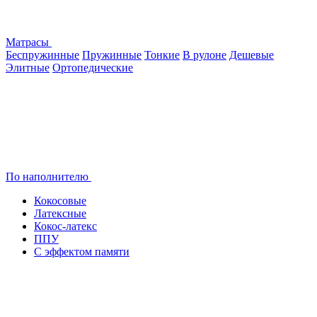
Матрасы
Беспружинные
Пружинные
Тонкие
В рулоне
Дешевые
Элитные
Ортопедические
По наполнителю
Кокосовые
Латексные
Кокос-латекс
ППУ
С эффектом памяти