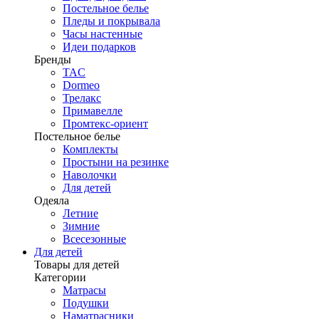
Постельное белье
Пледы и покрывала
Часы настенные
Идеи подарков
Бренды
TAC
Dormeo
Трелакс
Примавелле
Промтекс-ориент
Постельное белье
Комплекты
Простыни на резинке
Наволочки
Для детей
Одеяла
Летние
Зимние
Всесезонные
Для детей
Товары для детей
Категории
Матрасы
Подушки
Наматрасники