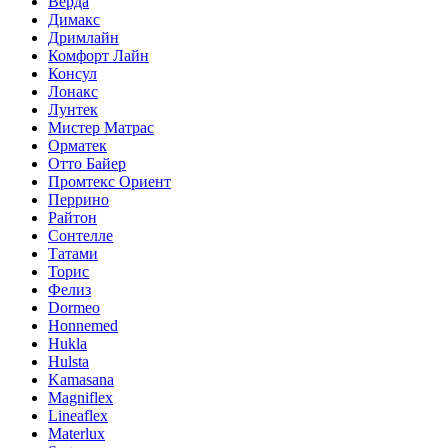
Верда
Димакс
Дримлайн
Комфорт Лайн
Консул
Лонакс
Лунтек
Мистер Матрас
Орматек
Отто Байер
Промтекс Ориент
Перрино
Райтон
Сонтелле
Татами
Торис
Фелиз
Dormeo
Honnemed
Hukla
Hulsta
Kamasana
Magniflex
Lineaflex
Materlux