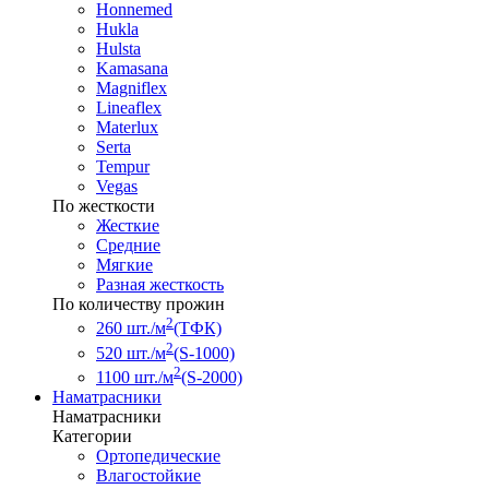
Honnemed
Hukla
Hulsta
Kamasana
Magniflex
Lineaflex
Materlux
Serta
Tempur
Vegas
По жесткости
Жесткие
Средние
Мягкие
Разная жесткость
По количеству прожин
2
260 шт./м
(ТФК)
2
520 шт./м
(S-1000)
2
1100 шт./м
(S-2000)
Наматрасники
Наматрасники
Категории
Ортопедические
Влагостойкие