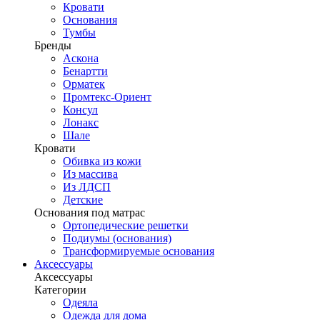
Кровати
Основания
Тумбы
Бренды
Аскона
Бенартти
Орматек
Промтекс-Ориент
Консул
Лонакс
Шале
Кровати
Обивка из кожи
Из массива
Из ЛДСП
Детские
Основания под матрас
Ортопедические решетки
Подиумы (основания)
Трансформируемые основания
Аксессуары
Аксессуары
Категории
Одеяла
Одежда для дома