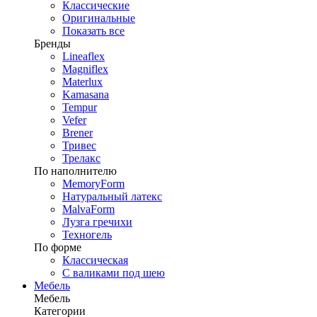
Классические
Оригинальные
Показать все
Бренды
Lineaflex
Magniflex
Materlux
Kamasana
Tempur
Vefer
Brener
Тривес
Трелакс
По наполнителю
MemoryForm
Натуральный латекс
MalvaForm
Лузга гречихи
Техногель
По форме
Классическая
С валиками под шею
Мебель
Мебель
Категории