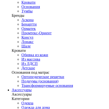
Кровати
Основания
Тумбы
Бренды
Аскона
Бенартти
Орматек
Промтекс-Ориент
Консул
Лонакс
Шале
Кровати
Обивка из кожи
Из массива
Из ЛДСП
Детские
Основания под матрас
Ортопедические решетки
Подиумы (основания)
Трансформируемые основания
Аксессуары
Аксессуары
Категории
Одеяла
Одежда для дома