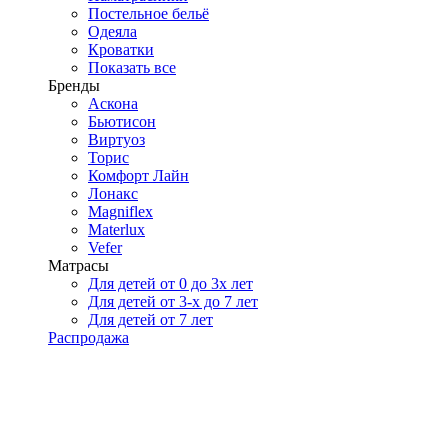
Постельное бельё
Одеяла
Кроватки
Показать все
Бренды
Аскона
Бьютисон
Виртуоз
Торис
Комфорт Лайн
Лонакс
Magniflex
Materlux
Vefer
Матрасы
Для детей от 0 до 3х лет
Для детей от 3-х до 7 лет
Для детей от 7 лет
Распродажа