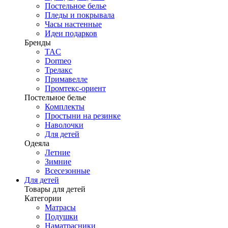
Постельное белье
Пледы и покрывала
Часы настенные
Идеи подарков
Бренды
TAC
Dormeo
Трелакс
Примавелле
Промтекс-ориент
Постельное белье
Комплекты
Простыни на резинке
Наволочки
Для детей
Одеяла
Летние
Зимние
Всесезонные
Для детей
Товары для детей
Категории
Матрасы
Подушки
Наматрасники