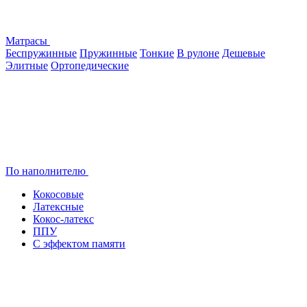
Матрасы
Беспружинные
Пружинные
Тонкие
В рулоне
Дешевые
Элитные
Ортопедические
По наполнителю
Кокосовые
Латексные
Кокос-латекс
ППУ
С эффектом памяти