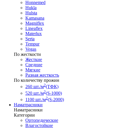
Honnemed
Hukla
Hulsta
Kamasana
Magniflex
Lineaflex
Materlux
Serta
Tempur
Vegas
По жесткости
Жесткие
Средние
Мягкие
Разная жесткость
По количеству прожин
2
260 шт./м
(ТФК)
2
520 шт./м
(S-1000)
2
1100 шт./м
(S-2000)
Наматрасники
Наматрасники
Категории
Ортопедические
Влагостойкие