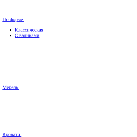
По форме
Классическая
С валиками
Мебель
Кровати