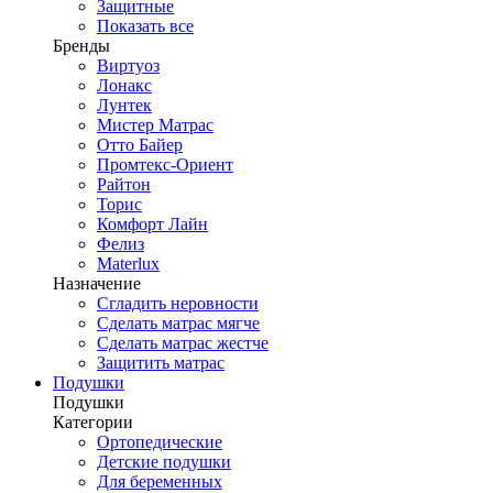
Защитные
Показать все
Бренды
Виртуоз
Лонакс
Лунтек
Мистер Матрас
Отто Байер
Промтекс-Ориент
Райтон
Торис
Комфорт Лайн
Фелиз
Materlux
Назначение
Сгладить неровности
Сделать матрас мягче
Сделать матрас жестче
Защитить матрас
Подушки
Подушки
Категории
Ортопедические
Детские подушки
Для беременных