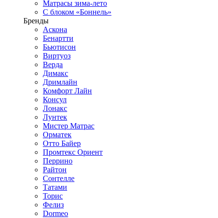
Матрасы зима-лето
С блоком «Боннель»
Бренды
Аскона
Бенартти
Бьютисон
Виртуоз
Верда
Димакс
Дримлайн
Комфорт Лайн
Консул
Лонакс
Лунтек
Мистер Матрас
Орматек
Отто Байер
Промтекс Ориент
Перрино
Райтон
Сонтелле
Татами
Торис
Фелиз
Dormeo