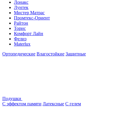
Лонакс
Лунтек
Мистер Матрас
Промтекс-Ориент
Райтон
Торис
Комфорт Лайн
Фелиз
Materlux
Ортопедические
Влагостойкие
Защитные
Подушки
С эффектом памяти
Латексные
С гелем