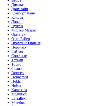
Верда
Димакс
Дримлайн
Комфорт Лайн
Консул
Лонакс
Лунтек
Мистер Матрас
Орматек
Отто Байер
Промтекс Ориент
Перрино
Райтон
Сонтелле
Татами
Торис
Фелиз
Dormeo
Honnemed
Hukla
Hulsta
Kamasana
Magniflex
Lineaflex
Materlux