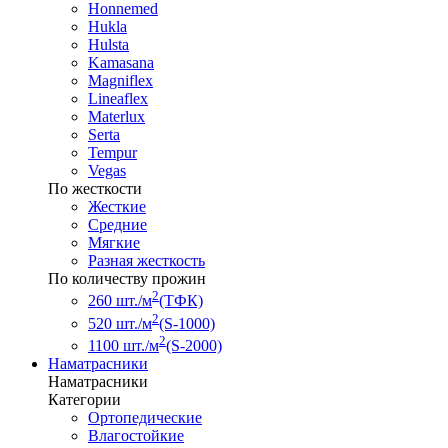
Honnemed
Hukla
Hulsta
Kamasana
Magniflex
Lineaflex
Materlux
Serta
Tempur
Vegas
По жесткости
Жесткие
Средние
Мягкие
Разная жесткость
По количеству прожин
2
260 шт./м
(ТФК)
2
520 шт./м
(S-1000)
2
1100 шт./м
(S-2000)
Наматрасники
Наматрасники
Категории
Ортопедические
Влагостойкие