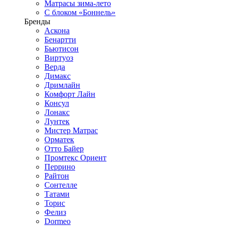
Матрасы зима-лето
С блоком «Боннель»
Бренды
Аскона
Бенартти
Бьютисон
Виртуоз
Верда
Димакс
Дримлайн
Комфорт Лайн
Консул
Лонакс
Лунтек
Мистер Матрас
Орматек
Отто Байер
Промтекс Ориент
Перрино
Райтон
Сонтелле
Татами
Торис
Фелиз
Dormeo