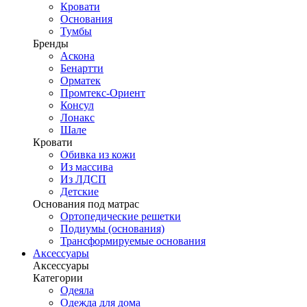
Кровати
Основания
Тумбы
Бренды
Аскона
Бенартти
Орматек
Промтекс-Ориент
Консул
Лонакс
Шале
Кровати
Обивка из кожи
Из массива
Из ЛДСП
Детские
Основания под матрас
Ортопедические решетки
Подиумы (основания)
Трансформируемые основания
Аксессуары
Аксессуары
Категории
Одеяла
Одежда для дома