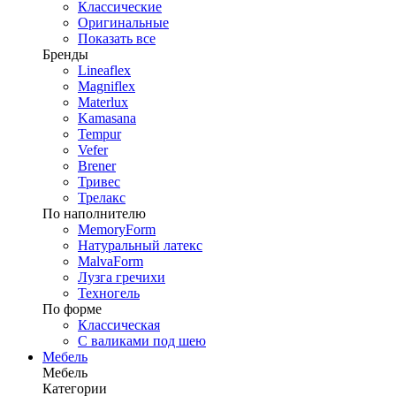
Классические
Оригинальные
Показать все
Бренды
Lineaflex
Magniflex
Materlux
Kamasana
Tempur
Vefer
Brener
Тривес
Трелакс
По наполнителю
MemoryForm
Натуральный латекс
MalvaForm
Лузга гречихи
Техногель
По форме
Классическая
С валиками под шею
Мебель
Мебель
Категории