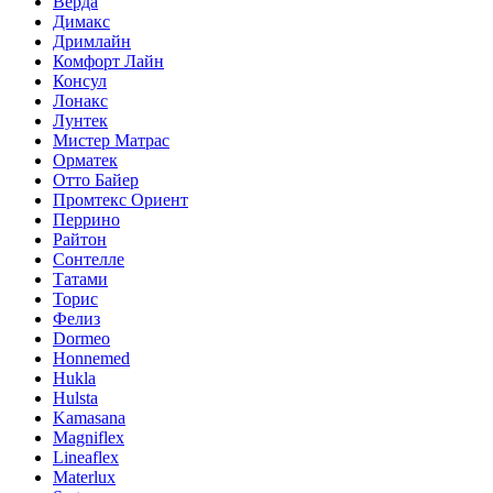
Верда
Димакс
Дримлайн
Комфорт Лайн
Консул
Лонакс
Лунтек
Мистер Матрас
Орматек
Отто Байер
Промтекс Ориент
Перрино
Райтон
Сонтелле
Татами
Торис
Фелиз
Dormeo
Honnemed
Hukla
Hulsta
Kamasana
Magniflex
Lineaflex
Materlux