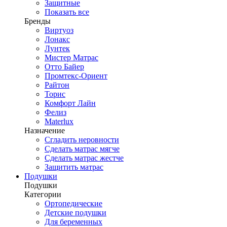
Защитные
Показать все
Бренды
Виртуоз
Лонакс
Лунтек
Мистер Матрас
Отто Байер
Промтекс-Ориент
Райтон
Торис
Комфорт Лайн
Фелиз
Materlux
Назначение
Сгладить неровности
Сделать матрас мягче
Сделать матрас жестче
Защитить матрас
Подушки
Подушки
Категории
Ортопедические
Детские подушки
Для беременных