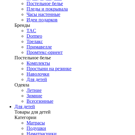
Постельное белье
Пледы и покрывала
Часы настенные
Идеи подарков
Бренды
TAC
Dormeo
Трелакс
Примавелле
Промтекс-ориент
Постельное белье
Комплекты
Простыни на резинке
Наволочки
Для детей
Одеяла
Летние
Зимние
Всесезонные
Для детей
Товары для детей
Категории
Матрасы
Подушки
Наматрасники