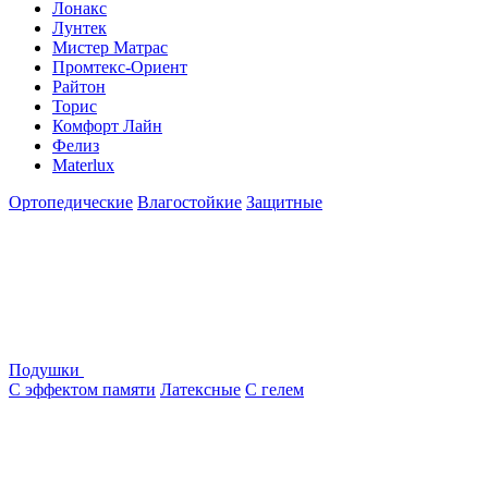
Лонакс
Лунтек
Мистер Матрас
Промтекс-Ориент
Райтон
Торис
Комфорт Лайн
Фелиз
Materlux
Ортопедические
Влагостойкие
Защитные
Подушки
С эффектом памяти
Латексные
С гелем