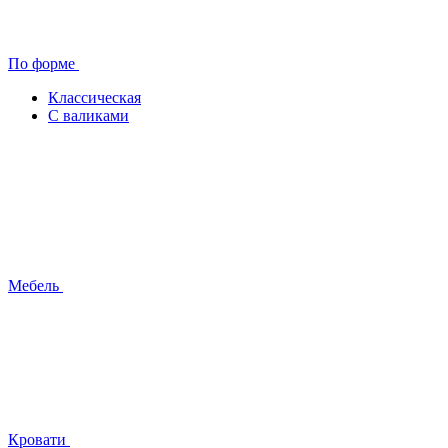
По форме
Классическая
С валиками
Мебель
Кровати