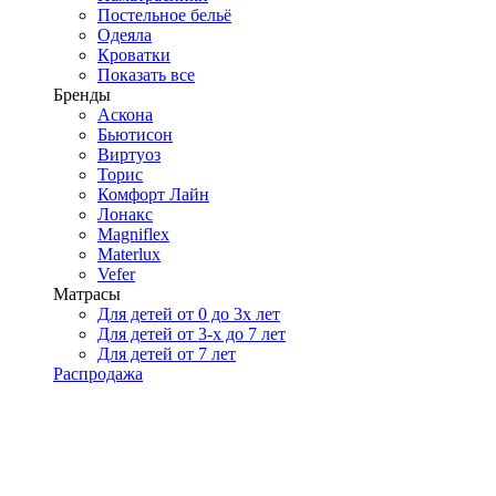
Постельное бельё
Одеяла
Кроватки
Показать все
Бренды
Аскона
Бьютисон
Виртуоз
Торис
Комфорт Лайн
Лонакс
Magniflex
Materlux
Vefer
Матрасы
Для детей от 0 до 3х лет
Для детей от 3-х до 7 лет
Для детей от 7 лет
Распродажа