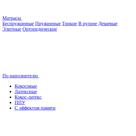
Матрасы
Беспружинные
Пружинные
Тонкие
В рулоне
Дешевые
Элитные
Ортопедические
По наполнителю
Кокосовые
Латексные
Кокос-латекс
ППУ
С эффектом памяти