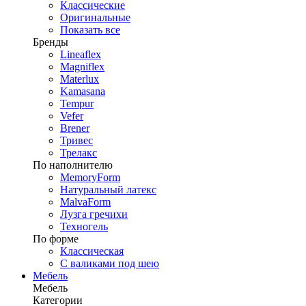
Классические
Оригинальные
Показать все
Бренды
Lineaflex
Magniflex
Materlux
Kamasana
Tempur
Vefer
Brener
Тривес
Трелакс
По наполнителю
MemoryForm
Натуральный латекс
MalvaForm
Лузга гречихи
Техногель
По форме
Классическая
С валиками под шею
Мебель
Мебель
Категории