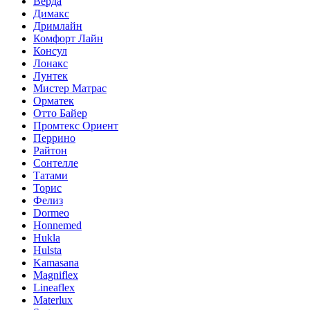
Верда
Димакс
Дримлайн
Комфорт Лайн
Консул
Лонакс
Лунтек
Мистер Матрас
Орматек
Отто Байер
Промтекс Ориент
Перрино
Райтон
Сонтелле
Татами
Торис
Фелиз
Dormeo
Honnemed
Hukla
Hulsta
Kamasana
Magniflex
Lineaflex
Materlux