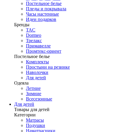
Постельное белье
Пледы и покрывала
Часы настенные
Идеи подарков
Бренды
TAC
Dormeo
Трелакс
Примавелле
Промтекс-ориент
Постельное белье
Комплекты
Простыни на резинке
Наволочки
Для детей
Одеяла
Летние
Зимние
Всесезонные
Для детей
Товары для детей
Категории
Матрасы
Подушки
Наматрасники