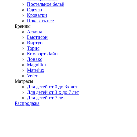
Постельное бельё
Одеяла
Кроватки
Показать все
Бренды
Аскона
Бьютисон
Виртуоз
Торис
Комфорт Лайн
Лонакс
Magniflex
Materlux
Vefer
Матрасы
Для детей от 0 до 3х лет
Для детей от 3-х до 7 лет
Для детей от 7 лет
Распродажа