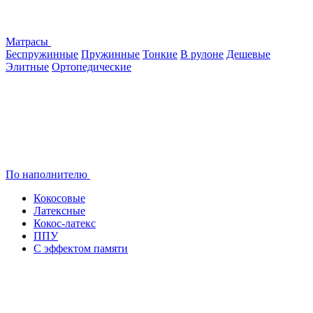
Матрасы
Беспружинные
Пружинные
Тонкие
В рулоне
Дешевые
Элитные
Ортопедические
По наполнителю
Кокосовые
Латексные
Кокос-латекс
ППУ
С эффектом памяти