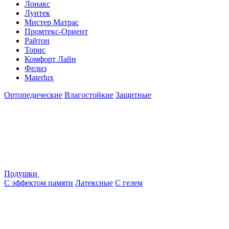
Лонакс
Лунтек
Мистер Матрас
Промтекс-Ориент
Райтон
Торис
Комфорт Лайн
Фелиз
Materlux
Ортопедические
Влагостойкие
Защитные
Подушки
С эффектом памяти
Латексные
С гелем