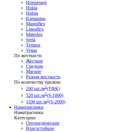
Honnemed
Hukla
Hulsta
Kamasana
Magniflex
Lineaflex
Materlux
Serta
Tempur
Vegas
По жесткости
Жесткие
Средние
Мягкие
Разная жесткость
По количеству прожин
2
260 шт./м
(ТФК)
2
520 шт./м
(S-1000)
2
1100 шт./м
(S-2000)
Наматрасники
Наматрасники
Категории
Ортопедические
Влагостойкие