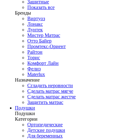
Защитные
Показать все
Бренды
Виртуоз
Лонакс
Лунтек
Мистер Матрас
Отто Байер
Промтекс-Ориент
Райтон
Торис
Комфорт Лайн
Фелиз
Materlux
Назначение
Сгладить неровности
Сделать матрас мягче
Сделать матрас жестче
Защитить матрас
Подушки
Подушки
Категории
Ортопедические
Детские подушки
Для беременных