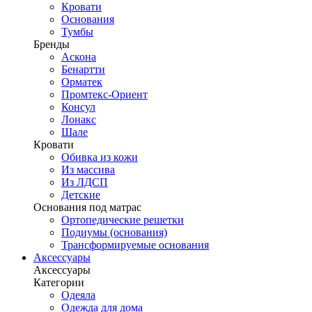
Кровати
Основания
Тумбы
Бренды
Аскона
Бенартти
Орматек
Промтекс-Ориент
Консул
Лонакс
Шале
Кровати
Обивка из кожи
Из массива
Из ЛДСП
Детские
Основания под матрас
Ортопедические решетки
Подиумы (основания)
Трансформируемые основания
Аксессуары
Аксессуары
Категории
Одеяла
Одежда для дома