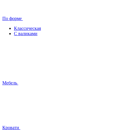
По форме
Классическая
С валиками
Мебель
Кровати