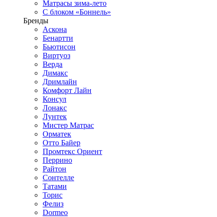
Матрасы зима-лето
С блоком «Боннель»
Бренды
Аскона
Бенартти
Бьютисон
Виртуоз
Верда
Димакс
Дримлайн
Комфорт Лайн
Консул
Лонакс
Лунтек
Мистер Матрас
Орматек
Отто Байер
Промтекс Ориент
Перрино
Райтон
Сонтелле
Татами
Торис
Фелиз
Dormeo