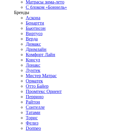
Матрасы зима-лето
С блоком «Боннель»
Бренды
Аскона
Бенартти
Бьютисон
Виртуоз
Верда
Димакс
Дримлайн
Комфорт Лайн
Консул
Лонакс
Лунтек
Мистер Матрас
Орматек
Отто Байер
Промтекс Ориент
Перрино
Райтон
Сонтелле
Татами
Торис
Фелиз
Dormeo