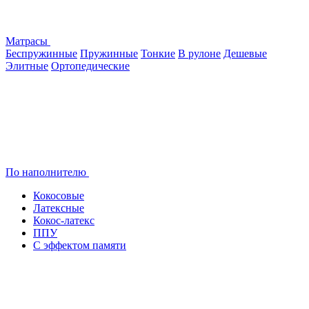
Матрасы
Беспружинные
Пружинные
Тонкие
В рулоне
Дешевые
Элитные
Ортопедические
По наполнителю
Кокосовые
Латексные
Кокос-латекс
ППУ
С эффектом памяти