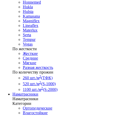
Honnemed
Hukla
Hulsta
Kamasana
Magniflex
Lineaflex
Materlux
Serta
Tempur
Vegas
По жесткости
Жесткие
Средние
Мягкие
Разная жесткость
По количеству прожин
2
260 шт./м
(ТФК)
2
520 шт./м
(S-1000)
2
1100 шт./м
(S-2000)
Наматрасники
Наматрасники
Категории
Ортопедические
Влагостойкие