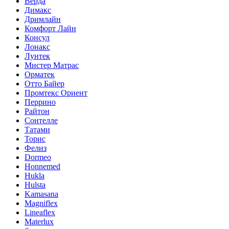
Верда
Димакс
Дримлайн
Комфорт Лайн
Консул
Лонакс
Лунтек
Мистер Матрас
Орматек
Отто Байер
Промтекс Ориент
Перрино
Райтон
Сонтелле
Татами
Торис
Фелиз
Dormeo
Honnemed
Hukla
Hulsta
Kamasana
Magniflex
Lineaflex
Materlux