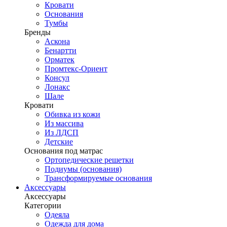
Кровати
Основания
Тумбы
Бренды
Аскона
Бенартти
Орматек
Промтекс-Ориент
Консул
Лонакс
Шале
Кровати
Обивка из кожи
Из массива
Из ЛДСП
Детские
Основания под матрас
Ортопедические решетки
Подиумы (основания)
Трансформируемые основания
Аксессуары
Аксессуары
Категории
Одеяла
Одежда для дома