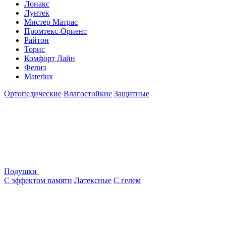
Лонакс
Лунтек
Мистер Матрас
Промтекс-Ориент
Райтон
Торис
Комфорт Лайн
Фелиз
Materlux
Ортопедические
Влагостойкие
Защитные
Подушки
С эффектом памяти
Латексные
С гелем