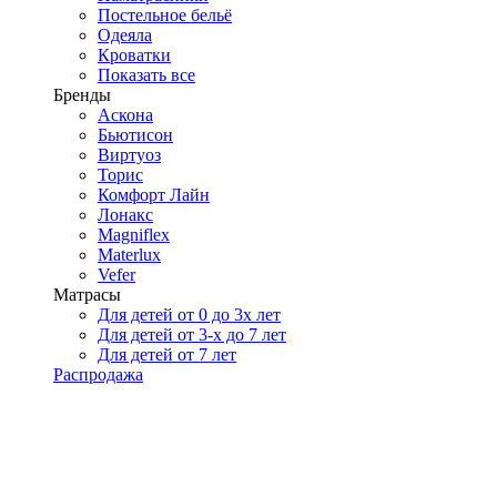
Постельное бельё
Одеяла
Кроватки
Показать все
Бренды
Аскона
Бьютисон
Виртуоз
Торис
Комфорт Лайн
Лонакс
Magniflex
Materlux
Vefer
Матрасы
Для детей от 0 до 3х лет
Для детей от 3-х до 7 лет
Для детей от 7 лет
Распродажа