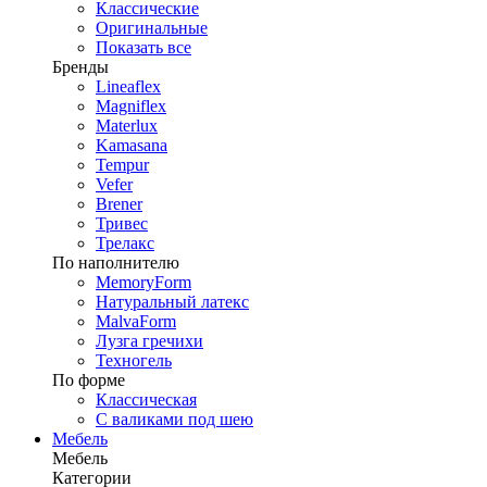
Классические
Оригинальные
Показать все
Бренды
Lineaflex
Magniflex
Materlux
Kamasana
Tempur
Vefer
Brener
Тривес
Трелакс
По наполнителю
MemoryForm
Натуральный латекс
MalvaForm
Лузга гречихи
Техногель
По форме
Классическая
С валиками под шею
Мебель
Мебель
Категории