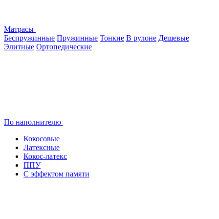
Матрасы
Беспружинные
Пружинные
Тонкие
В рулоне
Дешевые
Элитные
Ортопедические
По наполнителю
Кокосовые
Латексные
Кокос-латекс
ППУ
С эффектом памяти