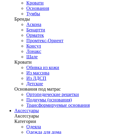
Кровати
Основания
Тумбы
Бренды
Аскона
Бенартти
Орматек
Промтекс-Ориент
Консул
Лонакс
Шале
Кровати
Обивка из кожи
Из массива
Из ЛДСП
Детские
Основания под матрас
Ортопедические решетки
Подиумы (основания)
Трансформируемые основания
Аксессуары
Аксессуары
Категории
Одеяла
Одежда для дома