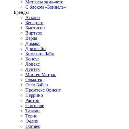
Матрасы зима-лето
С блоком «Боннель»
Бренды
Аскона
Бенартти
Бьютисон
Виртуоз
Верда
Димакс
Дримлайн
Комфорт Лайн
Консул
Лонакс
Лунтек
Мистер Матрас
Орматек
Отто Байер
Промтекс Ориент
Перрино
Райтон
Сонтелле
Татами
Торис
Фелиз
Dormeo