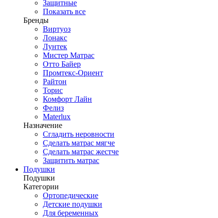
Защитные
Показать все
Бренды
Виртуоз
Лонакс
Лунтек
Мистер Матрас
Отто Байер
Промтекс-Ориент
Райтон
Торис
Комфорт Лайн
Фелиз
Materlux
Назначение
Сгладить неровности
Сделать матрас мягче
Сделать матрас жестче
Защитить матрас
Подушки
Подушки
Категории
Ортопедические
Детские подушки
Для беременных