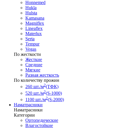
Honnemed
Hukla
Hulsta
Kamasana
Magniflex
Lineaflex
Materlux
Serta
Tempur
Vegas
По жесткости
Жесткие
Средние
Мягкие
Разная жесткость
По количеству прожин
2
260 шт./м
(ТФК)
2
520 шт./м
(S-1000)
2
1100 шт./м
(S-2000)
Наматрасники
Наматрасники
Категории
Ортопедические
Влагостойкие