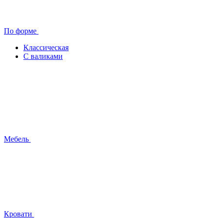
По форме
Классическая
С валиками
Мебель
Кровати