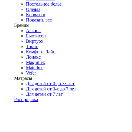
Постельное бельё
Одеяла
Кроватки
Показать все
Бренды
Аскона
Бьютисон
Виртуоз
Торис
Комфорт Лайн
Лонакс
Magniflex
Materlux
Vefer
Матрасы
Для детей от 0 до 3х лет
Для детей от 3-х до 7 лет
Для детей от 7 лет
Распродажа