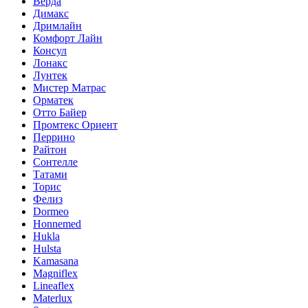
Верда
Димакс
Дримлайн
Комфорт Лайн
Консул
Лонакс
Лунтек
Мистер Матрас
Орматек
Отто Байер
Промтекс Ориент
Перрино
Райтон
Сонтелле
Татами
Торис
Фелиз
Dormeo
Honnemed
Hukla
Hulsta
Kamasana
Magniflex
Lineaflex
Materlux