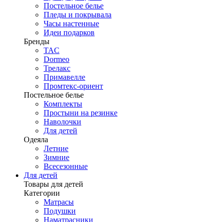
Постельное белье
Пледы и покрывала
Часы настенные
Идеи подарков
Бренды
TAC
Dormeo
Трелакс
Примавелле
Промтекс-ориент
Постельное белье
Комплекты
Простыни на резинке
Наволочки
Для детей
Одеяла
Летние
Зимние
Всесезонные
Для детей
Товары для детей
Категории
Матрасы
Подушки
Наматрасники