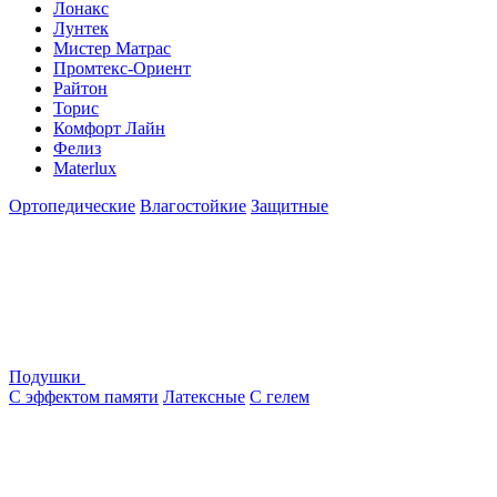
Лонакс
Лунтек
Мистер Матрас
Промтекс-Ориент
Райтон
Торис
Комфорт Лайн
Фелиз
Materlux
Ортопедические
Влагостойкие
Защитные
Подушки
С эффектом памяти
Латексные
С гелем