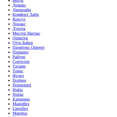
Верда
Димакс
Дримлайн
Комфорт Лайн
Консул
Лонакс
Лунтек
Мистер Матрас
Орматек
Отто Байер
Промтекс Ориент
Перрино
Райтон
Сонтелле
Татами
Торис
Фелиз
Dormeo
Honnemed
Hukla
Hulsta
Kamasana
Magniflex
Lineaflex
Materlux