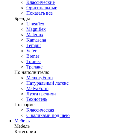
Классические
Оригинальные
Показать все
Бренды
Lineaflex
Magniflex
Materlux
Kamasana
Tempur
Vefer
Brener
Тривес
Трелакс
По наполнителю
MemoryForm
Натуральный латекс
MalvaForm
Лузга гречихи
Техногель
По форме
Классическая
С валиками под шею
Мебель
Мебель
Категории