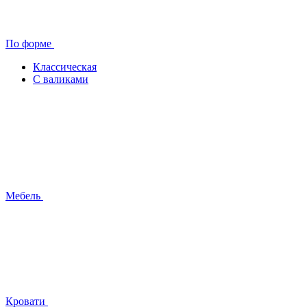
По форме
Классическая
С валиками
Мебель
Кровати