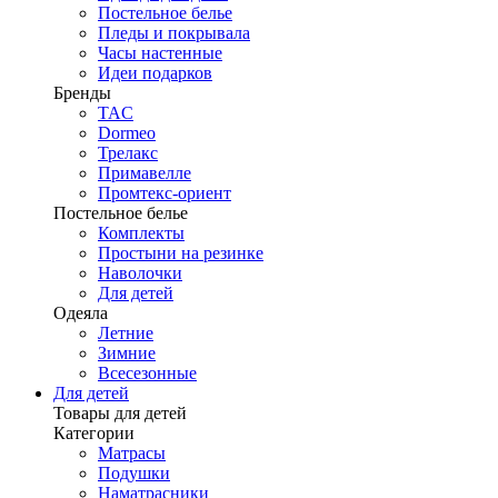
Постельное белье
Пледы и покрывала
Часы настенные
Идеи подарков
Бренды
TAC
Dormeo
Трелакс
Примавелле
Промтекс-ориент
Постельное белье
Комплекты
Простыни на резинке
Наволочки
Для детей
Одеяла
Летние
Зимние
Всесезонные
Для детей
Товары для детей
Категории
Матрасы
Подушки
Наматрасники