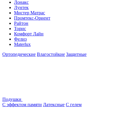
Лонакс
Лунтек
Мистер Матрас
Промтекс-Ориент
Райтон
Торис
Комфорт Лайн
Фелиз
Materlux
Ортопедические
Влагостойкие
Защитные
Подушки
С эффектом памяти
Латексные
С гелем