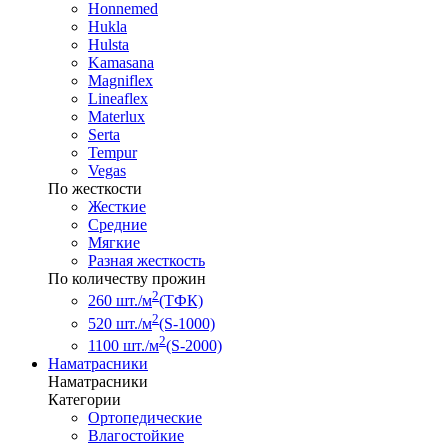
Honnemed
Hukla
Hulsta
Kamasana
Magniflex
Lineaflex
Materlux
Serta
Tempur
Vegas
По жесткости
Жесткие
Средние
Мягкие
Разная жесткость
По количеству прожин
2
260 шт./м
(ТФК)
2
520 шт./м
(S-1000)
2
1100 шт./м
(S-2000)
Наматрасники
Наматрасники
Категории
Ортопедические
Влагостойкие