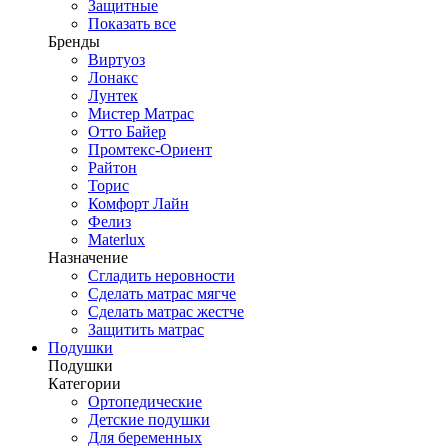
Защитные
Показать все
Бренды
Виртуоз
Лонакс
Лунтек
Мистер Матрас
Отто Байер
Промтекс-Ориент
Райтон
Торис
Комфорт Лайн
Фелиз
Materlux
Назначение
Сгладить неровности
Сделать матрас мягче
Сделать матрас жестче
Защитить матрас
Подушки
Подушки
Категории
Ортопедические
Детские подушки
Для беременных