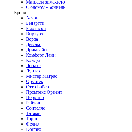
Матрасы зима-лето
С блоком «Боннель»
Бренды
Аскона
Бенартти
Бьютисон
Виртуоз
Верда
Димакс
Дримлайн
Комфорт Лайн
Консул
Лонакс
Лунтек
Мистер Матрас
Орматек
Отто Байер
Промтекс Ориент
Перрино
Райтон
Сонтелле
Татами
Торис
Фелиз
Dormeo