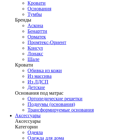
Кровати
Основания
Тумбы
Бренды
Аскона
Бенартти
Орматек
Промтекс-Ориент
Консул
Лонакс
Шале
Кровати
Обивка из кожи
Из массива
Из ЛДСП
Детские
Основания под матрас
Ортопедические решетки
Подиумы (основания)
Трансформируемые основания
Аксессуары
Аксессуары
Категории
Одеяла
Одежда для дома