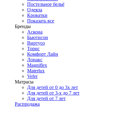
Постельное бельё
Одеяла
Кроватки
Показать все
Бренды
Аскона
Бьютисон
Виртуоз
Торис
Комфорт Лайн
Лонакс
Magniflex
Materlux
Vefer
Матрасы
Для детей от 0 до 3х лет
Для детей от 3-х до 7 лет
Для детей от 7 лет
Распродажа