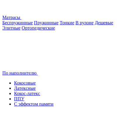
Матрасы
Беспружинные
Пружинные
Тонкие
В рулоне
Дешевые
Элитные
Ортопедические
По наполнителю
Кокосовые
Латексные
Кокос-латекс
ППУ
С эффектом памяти