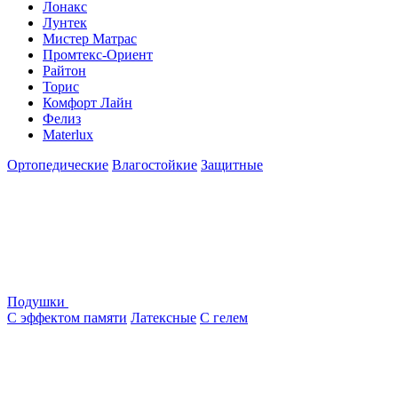
Лонакс
Лунтек
Мистер Матрас
Промтекс-Ориент
Райтон
Торис
Комфорт Лайн
Фелиз
Materlux
Ортопедические
Влагостойкие
Защитные
Подушки
С эффектом памяти
Латексные
С гелем