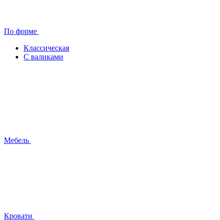
По форме
Классическая
С валиками
Мебель
Кровати