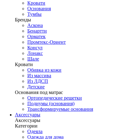
Кровати
Основания
Тумбы
Бренды
Аскона
Бенартти
Орматек
Промтекс-Ориент
Консул
Лонакс
Шале
Кровати
Обивка из кожи
Из массива
Из ЛДСП
Детские
Основания под матрас
Ортопедические решетки
Подиумы (основания)
Трансформируемые основания
Аксессуары
Аксессуары
Категории
Одеяла
Одежда для дома