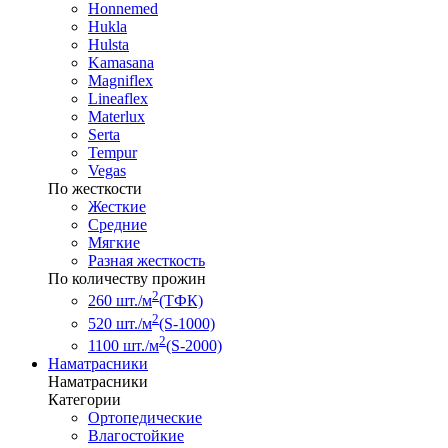
Honnemed
Hukla
Hulsta
Kamasana
Magniflex
Lineaflex
Materlux
Serta
Tempur
Vegas
По жесткости
Жесткие
Средние
Мягкие
Разная жесткость
По количеству прожин
2
260 шт./м
(ТФК)
2
520 шт./м
(S-1000)
2
1100 шт./м
(S-2000)
Наматрасники
Наматрасники
Категории
Ортопедические
Влагостойкие