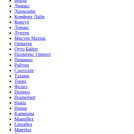
Верда
Димакс
Дримлайн
Комфорт Лайн
Консул
Лонакс
Лунтек
Мистер Матрас
Орматек
Отто Байер
Промтекс Ориент
Перрино
Райтон
Сонтелле
Татами
Торис
Фелиз
Dormeo
Honnemed
Hukla
Hulsta
Kamasana
Magniflex
Lineaflex
Materlux