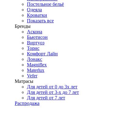
Постельное бельё
Одеяла
Кроватки
Показать все
Бренды
Аскона
Бьютисон
Виртуоз
Торис
Комфорт Лайн
Лонакс
Magniflex
Materlux
Vefer
Матрасы
Для детей от 0 до 3х лет
Для детей от 3-х до 7 лет
Для детей от 7 лет
Распродажа