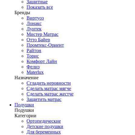
Защитные
Показать все
Бренды
Виртуоз
Лонакс
Лунтек
Мистер Матрас
Отто Байер
Промтекс-Ориент
Райтон
Торис
Комфорт Лайн
Фелиз
Materlux
Назначение
Сгладить неровности
Сделать матрас мягче
Сделать матрас жестче
Защитить матрас
Подушки
Подушки
Категории
Ортопедические
Детские подушки
Для беременных