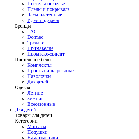
Постельное белье
Пледы и покрывала
Часы настенные
Идеи подарков
Бренды
TAC
Dormeo
Трелакс
Примавелле
Промтекс-ориент
Постельное белье
Комплекты
Простыни на резинке
Наволочки
Для детей
Одеяла
Летние
Зимние
Всесезонные
Для детей
Товары для детей
Категории
Матрасы
Подушки
Наматрасники