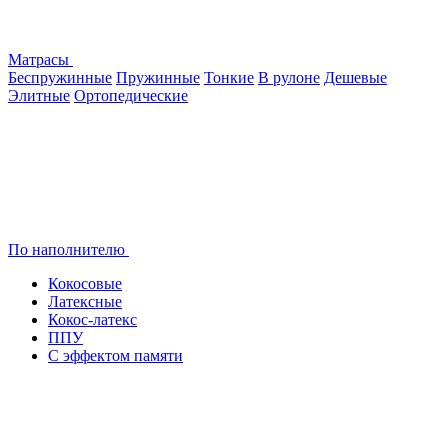
Матрасы
Беспружинные
Пружинные
Тонкие
В рулоне
Дешевые
Элитные
Ортопедические
По наполнителю
Кокосовые
Латексные
Кокос-латекс
ППУ
С эффектом памяти