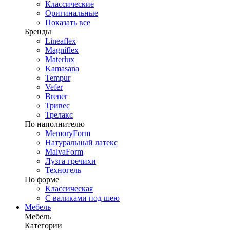
Классические
Оригинальные
Показать все
Бренды
Lineaflex
Magniflex
Materlux
Kamasana
Tempur
Vefer
Brener
Тривес
Трелакс
По наполнителю
MemoryForm
Натуральный латекс
MalvaForm
Лузга гречихи
Техногель
По форме
Классическая
С валиками под шею
Мебель
Мебель
Категории