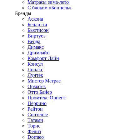
Матрасы зима-лето
С блоком «Боннель»
Бренды
Аскона
Бенартти
Бьютисон
Виртуоз
Верда
Димакс
Дримлайн
Комфорт Лайн
Консул
Лонакс
Лунтек
Мистер Матрас
Орматек
Отто Байер
Промтекс Ориент
Перрино
Райтон
Сонтелле
Татами
Торис
Фелиз
Dormeo