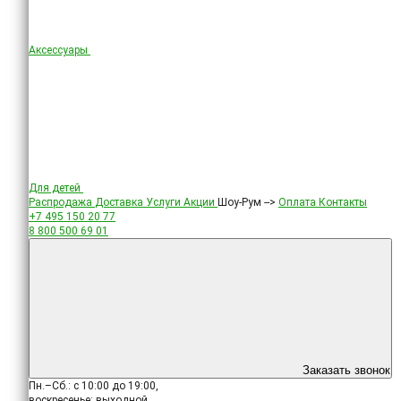
Аксессуары
Для детей
Распродажа
Доставка
Услуги
Акции
Шоу-Рум -->
Оплата
Контакты
+7 495
150 20 77
8 800
500 69 01
Заказать звонок
Пн.–Сб.: с 10:00 до 19:00,
воскресенье: выходной