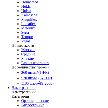
Honnemed
Hukla
Hulsta
Kamasana
Magniflex
Lineaflex
Materlux
Serta
Tempur
Vegas
По жесткости
Жесткие
Средние
Мягкие
Разная жесткость
По количеству прожин
2
260 шт./м
(ТФК)
2
520 шт./м
(S-1000)
2
1100 шт./м
(S-2000)
Наматрасники
Наматрасники
Категории
Ортопедические
Влагостойкие