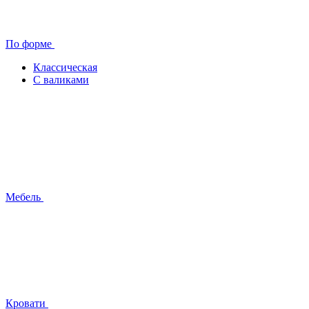
По форме
Классическая
С валиками
Мебель
Кровати