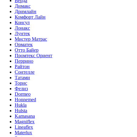
Верда
Димакс
Дримлайн
Комфорт Лайн
Консул
Лонакс
Лунтек
Мистер Матрас
Орматек
Отто Байер
Промтекс Ориент
Перрино
Райтон
Сонтелле
Татами
Торис
Фелиз
Dormeo
Honnemed
Hukla
Hulsta
Kamasana
Magniflex
Lineaflex
Materlux