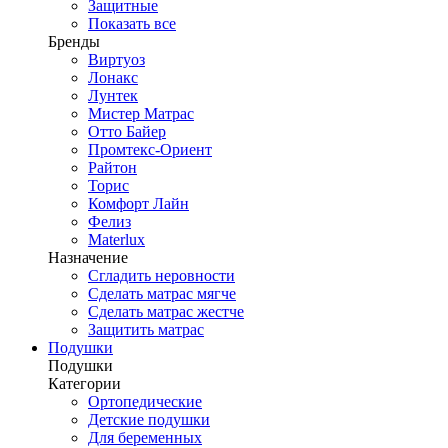
Защитные
Показать все
Бренды
Виртуоз
Лонакс
Лунтек
Мистер Матрас
Отто Байер
Промтекс-Ориент
Райтон
Торис
Комфорт Лайн
Фелиз
Materlux
Назначение
Сгладить неровности
Сделать матрас мягче
Сделать матрас жестче
Защитить матрас
Подушки
Подушки
Категории
Ортопедические
Детские подушки
Для беременных