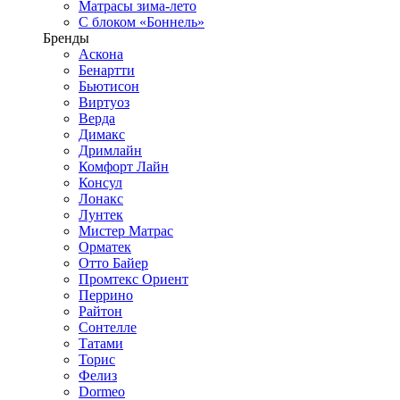
Матрасы зима-лето
С блоком «Боннель»
Бренды
Аскона
Бенартти
Бьютисон
Виртуоз
Верда
Димакс
Дримлайн
Комфорт Лайн
Консул
Лонакс
Лунтек
Мистер Матрас
Орматек
Отто Байер
Промтекс Ориент
Перрино
Райтон
Сонтелле
Татами
Торис
Фелиз
Dormeo