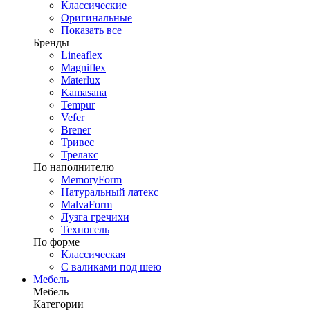
Классические
Оригинальные
Показать все
Бренды
Lineaflex
Magniflex
Materlux
Kamasana
Tempur
Vefer
Brener
Тривес
Трелакс
По наполнителю
MemoryForm
Натуральный латекс
MalvaForm
Лузга гречихи
Техногель
По форме
Классическая
С валиками под шею
Мебель
Мебель
Категории