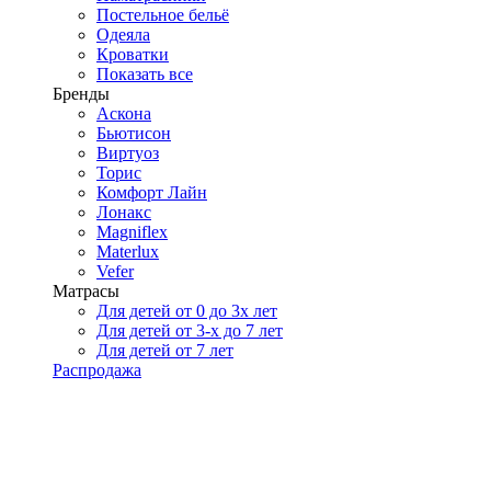
Постельное бельё
Одеяла
Кроватки
Показать все
Бренды
Аскона
Бьютисон
Виртуоз
Торис
Комфорт Лайн
Лонакс
Magniflex
Materlux
Vefer
Матрасы
Для детей от 0 до 3х лет
Для детей от 3-х до 7 лет
Для детей от 7 лет
Распродажа