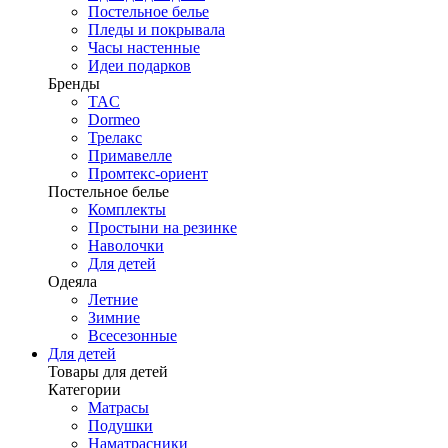
Постельное белье
Пледы и покрывала
Часы настенные
Идеи подарков
Бренды
TAC
Dormeo
Трелакс
Примавелле
Промтекс-ориент
Постельное белье
Комплекты
Простыни на резинке
Наволочки
Для детей
Одеяла
Летние
Зимние
Всесезонные
Для детей
Товары для детей
Категории
Матрасы
Подушки
Наматрасники