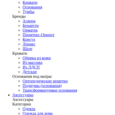
Кровати
Основания
Тумбы
Бренды
Аскона
Бенартти
Орматек
Промтекс-Ориент
Консул
Лонакс
Шале
Кровати
Обивка из кожи
Из массива
Из ЛДСП
Детские
Основания под матрас
Ортопедические решетки
Подиумы (основания)
Трансформируемые основания
Аксессуары
Аксессуары
Категории
Одеяла
Одежда для дома