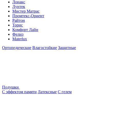
Лонакс
Лунтек
Мистер Матрас
Промтекс-Ориент
Райтон
Торис
Комфорт Лайн
Фелиз
Materlux
Ортопедические
Влагостойкие
Защитные
Подушки
С эффектом памяти
Латексные
С гелем