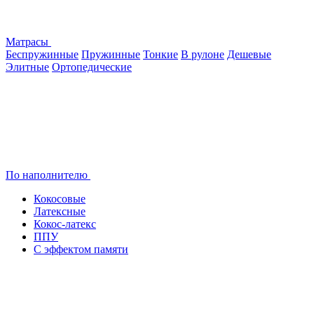
Матрасы
Беспружинные
Пружинные
Тонкие
В рулоне
Дешевые
Элитные
Ортопедические
По наполнителю
Кокосовые
Латексные
Кокос-латекс
ППУ
С эффектом памяти