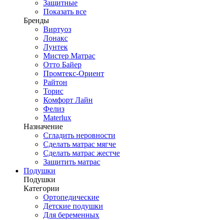
Защитные
Показать все
Бренды
Виртуоз
Лонакс
Лунтек
Мистер Матрас
Отто Байер
Промтекс-Ориент
Райтон
Торис
Комфорт Лайн
Фелиз
Materlux
Назначение
Сгладить неровности
Сделать матрас мягче
Сделать матрас жестче
Защитить матрас
Подушки
Подушки
Категории
Ортопедические
Детские подушки
Для беременных