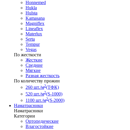
Honnemed
Hukla
Hulsta
Kamasana
Magniflex
Lineaflex
Materlux
Serta
Tempur
Vegas
По жесткости
Жесткие
Средние
Мягкие
Разная жесткость
По количеству прожин
2
260 шт./м
(ТФК)
2
520 шт./м
(S-1000)
2
1100 шт./м
(S-2000)
Наматрасники
Наматрасники
Категории
Ортопедические
Влагостойкие