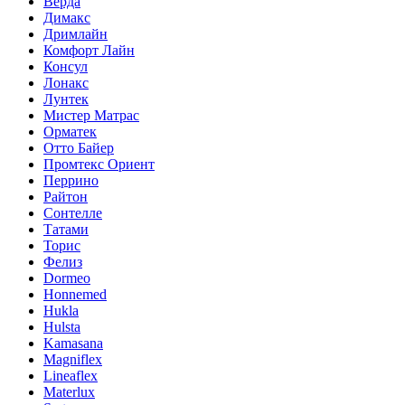
Верда
Димакс
Дримлайн
Комфорт Лайн
Консул
Лонакс
Лунтек
Мистер Матрас
Орматек
Отто Байер
Промтекс Ориент
Перрино
Райтон
Сонтелле
Татами
Торис
Фелиз
Dormeo
Honnemed
Hukla
Hulsta
Kamasana
Magniflex
Lineaflex
Materlux