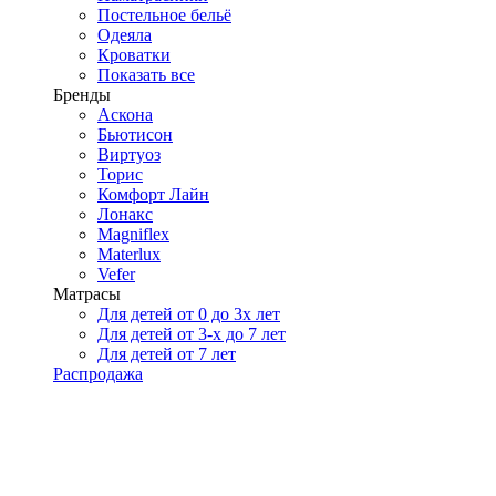
Постельное бельё
Одеяла
Кроватки
Показать все
Бренды
Аскона
Бьютисон
Виртуоз
Торис
Комфорт Лайн
Лонакс
Magniflex
Materlux
Vefer
Матрасы
Для детей от 0 до 3х лет
Для детей от 3-х до 7 лет
Для детей от 7 лет
Распродажа