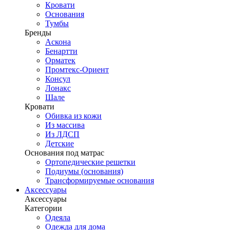
Кровати
Основания
Тумбы
Бренды
Аскона
Бенартти
Орматек
Промтекс-Ориент
Консул
Лонакс
Шале
Кровати
Обивка из кожи
Из массива
Из ЛДСП
Детские
Основания под матрас
Ортопедические решетки
Подиумы (основания)
Трансформируемые основания
Аксессуары
Аксессуары
Категории
Одеяла
Одежда для дома