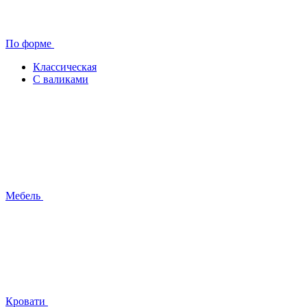
По форме
Классическая
С валиками
Мебель
Кровати