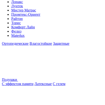
Лонакс
Лунтек
Мистер Матрас
Промтекс-Ориент
Райтон
Торис
Комфорт Лайн
Фелиз
Materlux
Ортопедические
Влагостойкие
Защитные
Подушки
С эффектом памяти
Латексные
С гелем