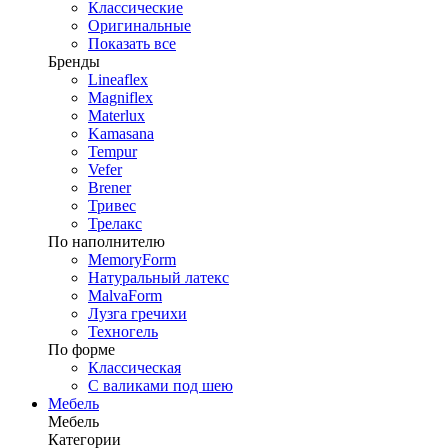
Классические
Оригинальные
Показать все
Бренды
Lineaflex
Magniflex
Materlux
Kamasana
Tempur
Vefer
Brener
Тривес
Трелакс
По наполнителю
MemoryForm
Натуральный латекс
MalvaForm
Лузга гречихи
Техногель
По форме
Классическая
С валиками под шею
Мебель
Мебель
Категории