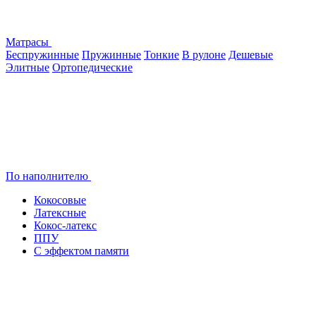
Матрасы
Беспружинные
Пружинные
Тонкие
В рулоне
Дешевые
Элитные
Ортопедические
По наполнителю
Кокосовые
Латексные
Кокос-латекс
ППУ
С эффектом памяти