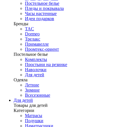
Постельное белье
Пледы и покрывала
Часы настенные
Идеи подарков
Бренды
TAC
Dormeo
Трелакс
Примавелле
Промтекс-ориент
Постельное белье
Комплекты
Простыни на резинке
Наволочки
Для детей
Одеяла
Летние
Зимние
Всесезонные
Для детей
Товары для детей
Категории
Матрасы
Подушки
Наматрасники