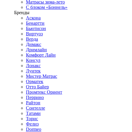
Матрасы зима-лето
С блоком «Боннель»
Бренды
Аскона
Бенартти
Бьютисон
Виртуоз
Верда
Димакс
Дримлайн
Комфорт Лайн
Консул
Лонакс
Лунтек
Мистер Матрас
Орматек
Отто Байер
Промтекс Ориент
Перрино
Райтон
Сонтелле
Татами
Торис
Фелиз
Dormeo