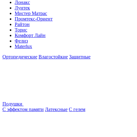
Лонакс
Лунтек
Мистер Матрас
Промтекс-Ориент
Райтон
Торис
Комфорт Лайн
Фелиз
Materlux
Ортопедические
Влагостойкие
Защитные
Подушки
С эффектом памяти
Латексные
С гелем