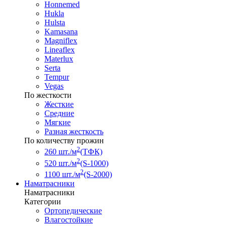
Honnemed
Hukla
Hulsta
Kamasana
Magniflex
Lineaflex
Materlux
Serta
Tempur
Vegas
По жесткости
Жесткие
Средние
Мягкие
Разная жесткость
По количеству прожин
2
260 шт./м
(ТФК)
2
520 шт./м
(S-1000)
2
1100 шт./м
(S-2000)
Наматрасники
Наматрасники
Категории
Ортопедические
Влагостойкие