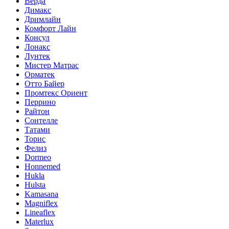
Верда
Димакс
Дримлайн
Комфорт Лайн
Консул
Лонакс
Лунтек
Мистер Матрас
Орматек
Отто Байер
Промтекс Ориент
Перрино
Райтон
Сонтелле
Татами
Торис
Фелиз
Dormeo
Honnemed
Hukla
Hulsta
Kamasana
Magniflex
Lineaflex
Materlux