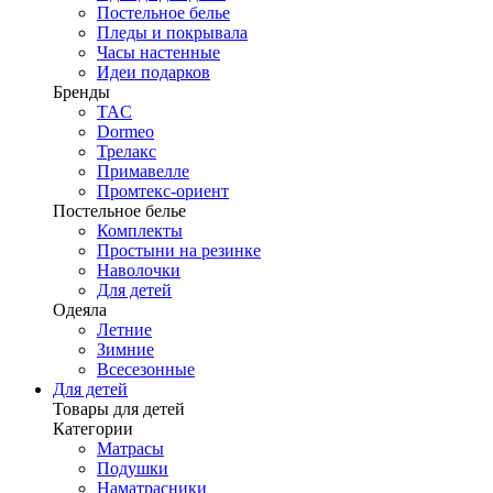
Постельное белье
Пледы и покрывала
Часы настенные
Идеи подарков
Бренды
TAC
Dormeo
Трелакс
Примавелле
Промтекс-ориент
Постельное белье
Комплекты
Простыни на резинке
Наволочки
Для детей
Одеяла
Летние
Зимние
Всесезонные
Для детей
Товары для детей
Категории
Матрасы
Подушки
Наматрасники