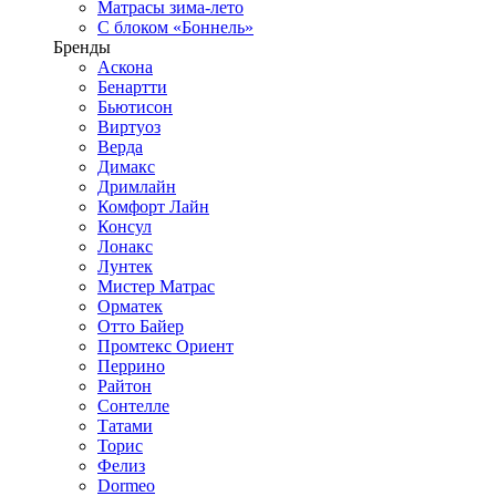
Матрасы зима-лето
С блоком «Боннель»
Бренды
Аскона
Бенартти
Бьютисон
Виртуоз
Верда
Димакс
Дримлайн
Комфорт Лайн
Консул
Лонакс
Лунтек
Мистер Матрас
Орматек
Отто Байер
Промтекс Ориент
Перрино
Райтон
Сонтелле
Татами
Торис
Фелиз
Dormeo