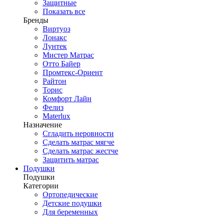
Защитные
Показать все
Бренды
Виртуоз
Лонакс
Лунтек
Мистер Матрас
Отто Байер
Промтекс-Ориент
Райтон
Торис
Комфорт Лайн
Фелиз
Materlux
Назначение
Сгладить неровности
Сделать матрас мягче
Сделать матрас жестче
Защитить матрас
Подушки
Подушки
Категории
Ортопедические
Детские подушки
Для беременных