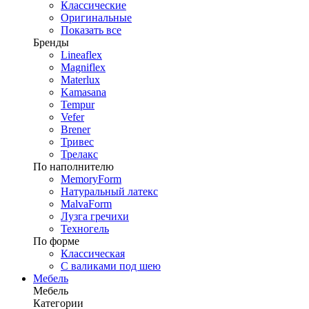
Классические
Оригинальные
Показать все
Бренды
Lineaflex
Magniflex
Materlux
Kamasana
Tempur
Vefer
Brener
Тривес
Трелакс
По наполнителю
MemoryForm
Натуральный латекс
MalvaForm
Лузга гречихи
Техногель
По форме
Классическая
С валиками под шею
Мебель
Мебель
Категории