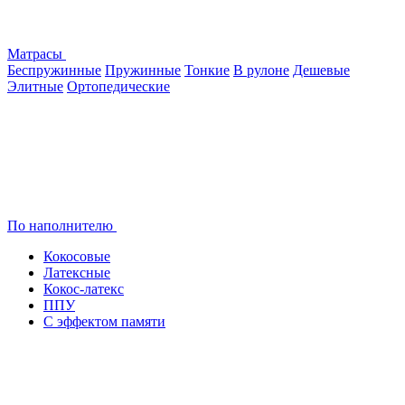
Матрасы
Беспружинные
Пружинные
Тонкие
В рулоне
Дешевые
Элитные
Ортопедические
По наполнителю
Кокосовые
Латексные
Кокос-латекс
ППУ
С эффектом памяти