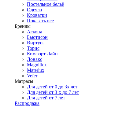
Постельное бельё
Одеяла
Кроватки
Показать все
Бренды
Аскона
Бьютисон
Виртуоз
Торис
Комфорт Лайн
Лонакс
Magniflex
Materlux
Vefer
Матрасы
Для детей от 0 до 3х лет
Для детей от 3-х до 7 лет
Для детей от 7 лет
Распродажа