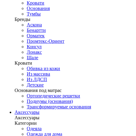
Кровати
Основания
Тумбы
Бренды
Аскона
Бенартти
Орматек
Промтекс-Ориент
Консул
Лонакс
Шале
Кровати
Обивка из кожи
Из массива
Из ЛДСП
Детские
Основания под матрас
Ортопедические решетки
Подиумы (основания)
Трансформируемые основания
Аксессуары
Аксессуары
Категории
Одеяла
Одежда для дома