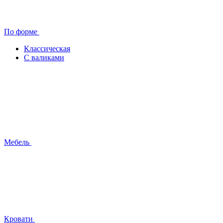
По форме
Классическая
С валиками
Мебель
Кровати